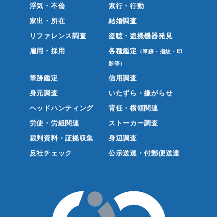
浮気・不倫
素行・行動
家出・所在
結婚調査
リファレンス調査
盗聴・盗撮機器発見
雇用・採用
各種鑑定
（筆跡・指紋・印
影等）
筆跡鑑定
信用調査
身元調査
いたずら・嫌がらせ
ヘッドハンティング
背任・横領関連
労使・労組関連
ストーカー調査
裁判資料・証拠収集
身辺調査
反社チェック
公示送達・付郵便送達