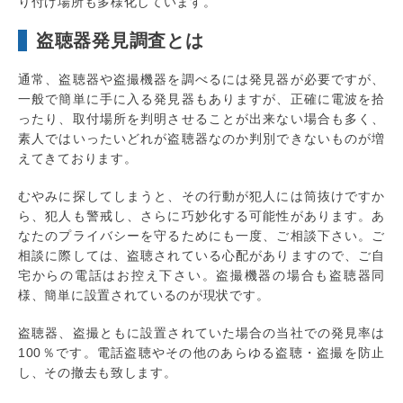
り付け場所も多様化しています。
盗聴器発見調査とは
通常、盗聴器や盗撮機器を調べるには発見器が必要ですが、
一般で簡単に手に入る発見器もありますが、正確に電波を拾
ったり、取付場所を判明させることが出来ない場合も多く、
素人ではいったいどれが盗聴器なのか判別できないものが増
えてきております。
むやみに探してしまうと、その行動が犯人には筒抜けですか
ら、犯人も警戒し、さらに巧妙化する可能性があります。あ
なたのプライバシーを守るためにも一度、ご相談下さい。ご
相談に際しては、盗聴されている心配がありますので、ご自
宅からの電話はお控え下さい。盗撮機器の場合も盗聴器同
様、簡単に設置されているのが現状です。
盗聴器、盗撮ともに設置されていた場合の当社での発見率は
100％です。電話盗聴やその他のあらゆる盗聴・盗撮を防止
し、その撤去も致します。