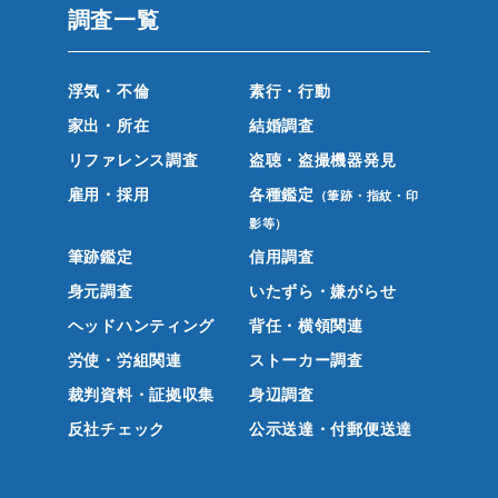
調査一覧
浮気・不倫
素行・行動
家出・所在
結婚調査
リファレンス調査
盗聴・盗撮機器発見
雇用・採用
各種鑑定
（筆跡・指紋・印
影等）
筆跡鑑定
信用調査
身元調査
いたずら・嫌がらせ
ヘッドハンティング
背任・横領関連
労使・労組関連
ストーカー調査
裁判資料・証拠収集
身辺調査
反社チェック
公示送達・付郵便送達