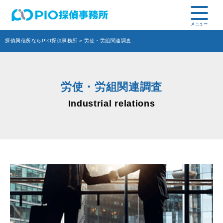
探偵興信所ならPIO探偵事務所
» 労使・労組関連調査
労使・労組関連調査
Industrial relations