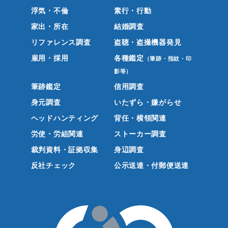
浮気・不倫
素行・行動
家出・所在
結婚調査
リファレンス調査
盗聴・盗撮機器発見
雇用・採用
各種鑑定
（筆跡・指紋・印
影等）
筆跡鑑定
信用調査
身元調査
いたずら・嫌がらせ
ヘッドハンティング
背任・横領関連
労使・労組関連
ストーカー調査
裁判資料・証拠収集
身辺調査
反社チェック
公示送達・付郵便送達