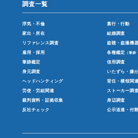
調査一覧
浮気・不倫
素行・行動
家出・所在
結婚調査
リファレンス調査
盗聴・盗撮機
雇用・採用
各種鑑定
（筆跡
筆跡鑑定
信用調査
身元調査
いたずら・嫌
ヘッドハンティング
背任・横領関
労使・労組関連
ストーカー調
裁判資料・証拠収集
身辺調査
反社チェック
公示送達・付