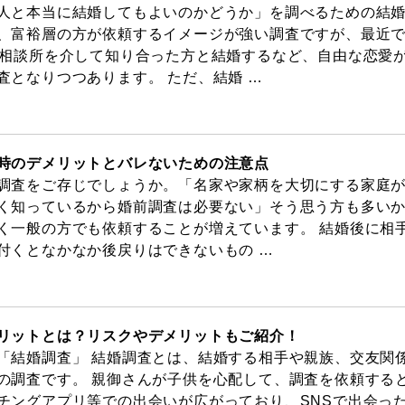
人と本当に結婚してもよいのかどうか」を調べるための結
、富裕層の方が依頼するイメージが強い調査ですが、最近
婚相談所を介して知り合った方と結婚するなど、自由な恋愛
査となりつつあります。 ただ、結婚 …
時のデメリットとバレないための注意点
調査をご存じでしょうか。「名家や家柄を大切にする家庭
く知っているから婚前調査は必要ない」そう思う方も多い
く一般の方でも依頼することが増えています。 結婚後に相
付くとなかなか後戻りはできないもの …
リットとは？リスクやデメリットもご紹介！
「結婚調査」 結婚調査とは、結婚する相手や親族、交友関
の調査です。 親御さんが子供を心配して、調査を依頼する
チングアプリ等での出会いが広がっており、SNSで出会っ