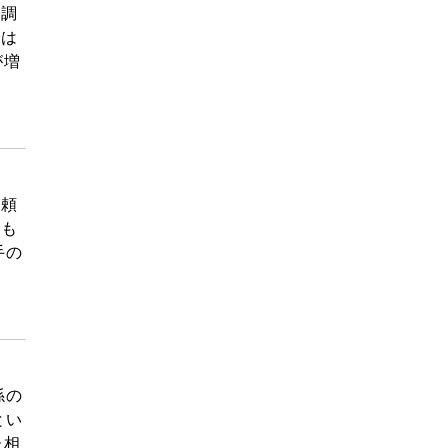
婚調
では
が増
が頼
かも
手の
係の
とい
た相