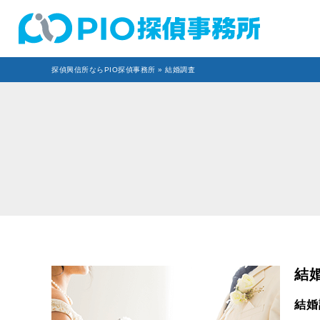
探偵興信所ならPIO探偵事務所
» 結婚調査
結
結婚