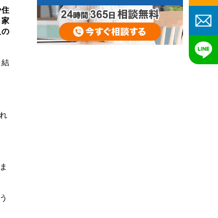
や住
、家
人の
た結
れ
ま
う