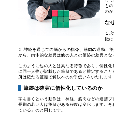
して
もの
のか
な
１.
徴は
２.神経を通じての脳からの指令、筋肉の運動、
から、肉体的な差異は他の人との筆跡の差異とな
このように他の人とは異なる特徴であり、個性化
に同一人物が記載した筆跡であると推定すること
所は確たる証拠で解決へのお手伝いをいたします
筆跡は確実に個性化しているのか
字を書くという動作は、神経、筋肉などの連携プ
長期の若い人は筆跡がある程度は変化します。そ
ている」のと同じです。