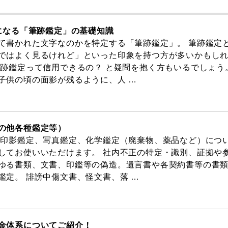
気になる「筆跡鑑定」の基礎知識
て書かれた文字なのかを特定する「筆跡鑑定」。 筆跡鑑定
ではよく見るけれど」といった印象を持つ方が多いかもし
筆跡鑑定って信用できるの？ と疑問を抱く方もいるでしょう
子供の頃の面影が残るように、人 …
の他各種鑑定等）
、印影鑑定、写真鑑定、化学鑑定（廃棄物、薬品など）につ
してお使いいただけます。 社内不正の特定・識別、証拠や
ゆる書類、文書、印鑑等の偽造。遺言書や各契約書等の書
鑑定。 誹謗中傷文書、怪文書、落 …
金体系についてご紹介！