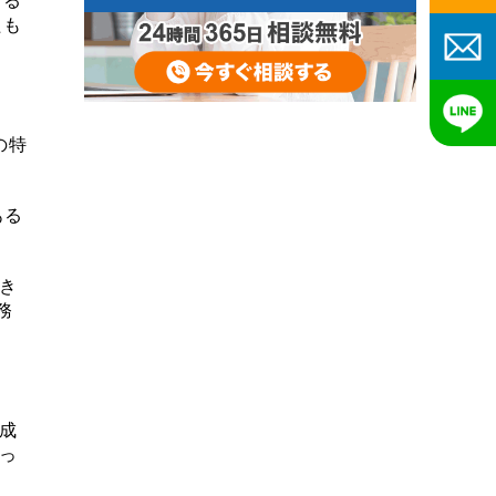
する
たも
の特
ある
き
務
成
っ