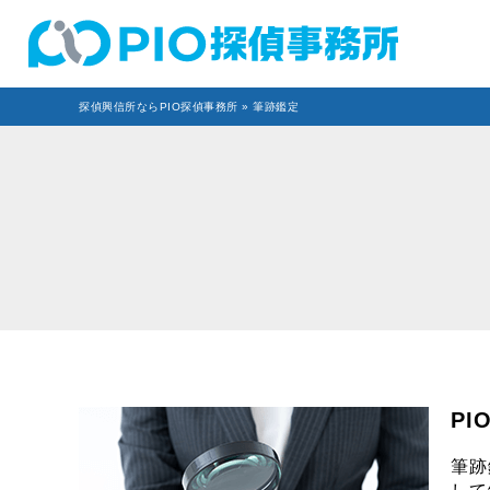
探偵興信所ならPIO探偵事務所
» 筆跡鑑定
P
筆跡