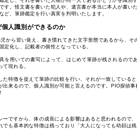
鑑定し、それを書いた人物が同一人であるかどうかを識別
です。怪文書を書いた犯人や、遺言書が本当に本人が書い
など、筆跡鑑定を行い真実を判明いたします。
ぜ個人識別ができるのか
幼児から習い覚え、書き慣れてきた文字形態であるから、そ
固定化し、記載者の個性となっている。
筆具を用いての書写によって、はじめて筆跡が残されるので
って現れる。
した特徴を捉えて筆跡の比較を行い、それが一致していると
が出来るので、個人識別が可能と言えるのです。PIO探偵事
！
レーですから、体の成長による影響はあると思われるので、
れでも基本的な特徴は残っており「大人になっても幼顔は残