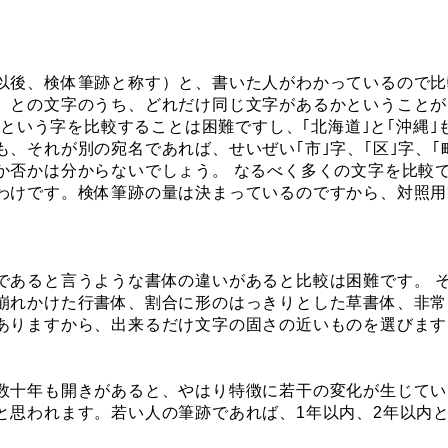
以後、検体筆跡と称す）と、書いた人がわかっているので比
）との文字のうち、どれだけ同じ文字があるかということが
｣という字を比較することは困難ですし、｢北海道｣と｢沖縄｣
、それが別の宛名であれば、せいぜい｢市｣字、｢区｣字、｢
か否かは分からないでしょう。 なるべく多くの文字を比較
わけです。検体筆跡の量は決まっているのですから、対照用
であると言うような書体の違いがあると比較は困難です。 
崩れかけた行書体、割合に形のはっきりとした草書体、非常
ありますから、出来るだけ文字の固さの近いものを選びます
数十年も開きがあると、やはり特徴に若干の変化が生じてい
と思われます。若い人の筆跡であれば、1年以内、2年以内