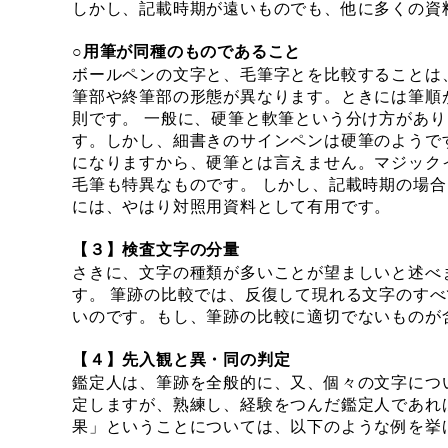
しかし、記載時期が遠いものでも、他に多くの資
○用筆が同種のものであること
ボールペンの文字と、毛筆字とを比較することは
筆部や終筆部の形態が異なります。ときには筆順
則です。 一般に、硬筆と軟筆という分け方があ
す。しかし、細書きのサインペンは硬筆のようで
になりますから、硬筆とは言えません。マジック
毛筆も特異なものです。 しかし、記載時期の場
には、やはり対照用資料として有用です。
【３】検査文字の分量
さきに、文字の種類が多いことが望ましいと述べ
す。 筆跡の比較では、反復して現れる文字のす
いのです。もし、筆跡の比較に適切でないものが
【４】先入観と異・同の判定
鑑定人は、筆跡を全般的に、又、個々の文字につ
定しますが、熟練し、経験をつんだ鑑定人であれ
果」ということについては、以下のような例を挙