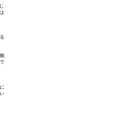
じ
は
る
入観
で
に
い