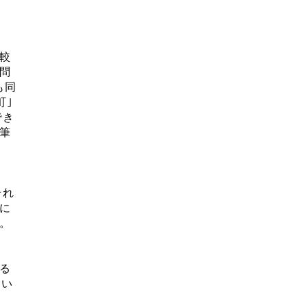
較
問
も同
町｣
でき
筆
それ
に
。
る
とい