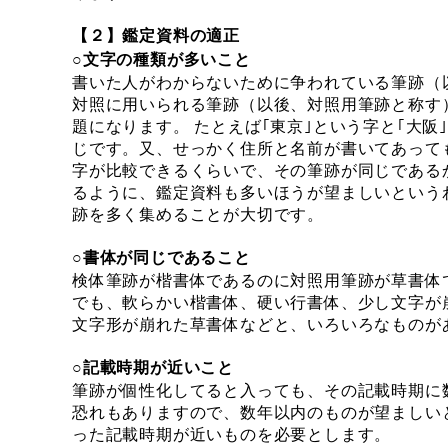
【２】鑑定資料の適正
○文字の種類が多いこと
書いた人がわからないために争われている筆跡（
対照に用いられる筆跡（以後、対照用筆跡と称す
題になります。 たとえば｢東京｣という字と｢大阪
じです。又、せっかく住所と名前が書いてあっても
字が比較できるくらいで、その筆跡が同じである
るように、鑑定資料も多いほうが望ましいという
跡を多く集めることが大切です。
○書体が同じであること
検体筆跡が楷書体であるのに対照用筆跡が草書体
でも、軟らかい楷書体、硬い行書体、少し文字が
文字形が崩れた草書体などと、いろいろなものが
○記載時期が近いこと
筆跡が個性化してると入っても、その記載時期に
恐れもありますので、数年以内のものが望ましい
った記載時期が近いものを必要とします。