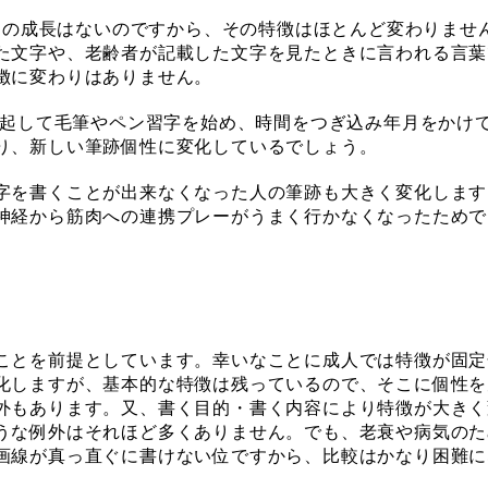
肉体の成長はないのですから、その特徴はほとんど変わりませ
た文字や、老齢者が記載した文字を見たときに言われる言葉
徴に変わりはありません。
発起して毛筆やペン習字を始め、時間をつぎ込み年月をかけ
り、新しい筆跡個性に変化しているでしょう。
字を書くことが出来なくなった人の筆跡も大きく変化します
神経から筋肉への連携プレーがうまく行かなくなったためで
ことを前提としています。幸いなことに成人では特徴が固定
化しますが、基本的な特徴は残っているので、そこに個性を
外もあります。又、書く目的・書く内容により特徴が大きく
うな例外はそれほど多くありません。でも、老衰や病気のた
画線が真っ直ぐに書けない位ですから、比較はかなり困難に