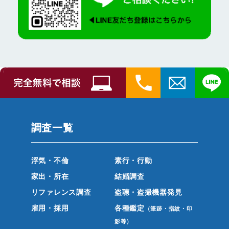
調査一覧
浮気・不倫
素行・行動
家出・所在
結婚調査
リファレンス調査
盗聴・盗撮機器発見
雇用・採用
各種鑑定
（筆跡・指紋・印
影等）