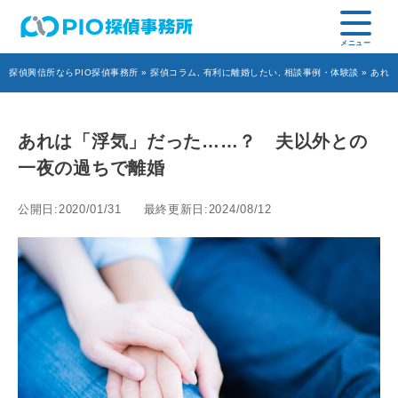
探偵興信所ならPIO探偵事務所
»
探偵コラム
,
有利に離婚したい
,
相談事例・体験談
» あれ
あれは「浮気」だった……？ 夫以外との
一夜の過ちで離婚
公開日:2020/01/31
最終更新日:2024/08/12