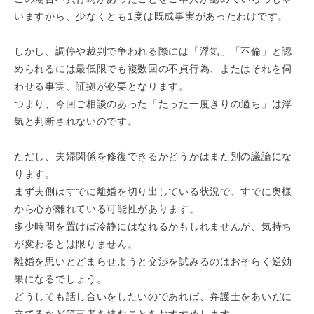
いますから、少なくとも1度は既成事実があったわけです。
しかし、調停や裁判で争われる際には「浮気」「不倫」と認
められるには最低限でも複数回の不貞行為、またはそれを伺
わせる事実、証拠が必要となります。
つまり、今回ご相談のあった「たった一度きりの過ち」は浮
気と判断されないのです。
ただし、夫婦関係を修復できるかどうかはまた別の議論にな
ります。
まず夫側はすでに離婚を切り出している状況で、すでに奥様
から心が離れている可能性があります。
多少時間を置けば冷静にはなれるかもしれませんが、気持ち
が変わるとは限りません。
離婚を思いとどまらせようと交渉を試みるのはおそらく逆効
果になるでしょう。
どうしても話し合いをしたいのであれば、弁護士をあいだに
立てるなど第三者を挟むことをおすすめします。