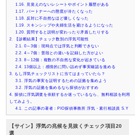
1.16.
見覚えのないレシートやポイント履歴がある
1.17.
パートナーへの態度が冷たくなった
1.18.
反対に不自然なほど優しくなった
1.19.
スキンシップや夫婦生活を避けるようになった
1.20.
質問すると説明が変わったり矛盾したりする
2.
【診断結果】チェック数別の浮気可能性
2.1.
0～3個：現時点では浮気と判断できない
2.2.
4～7個：普段との違いを記録した方がよい
2.3.
8～12個：複数の不自然な変化が起きている
2.4.
13個以上：感情的に問い詰めず事実確認を進める
3.
もし浮気チェックリストに当てはまっていたら？
3.1.
浮気の事実を証明するための証拠を集めよう
3.2.
浮気の証拠を集めるなら探偵がおすすめ
4.
探偵に浮気調査を依頼するか迷っているなら、無料相談を利用
してみよう。
4.1.
この記事の著者：PIO探偵事務所 浮気・素行相談員 S.Y
【サイン】浮気の兆候を見抜くチェック項目20
選