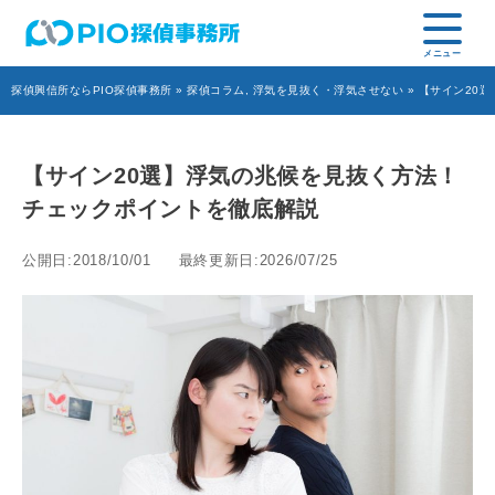
探偵興信所ならPIO探偵事務所
»
探偵コラム
,
浮気を見抜く・浮気させない
» 【サイン20
【サイン20選】浮気の兆候を見抜く方法！
チェックポイントを徹底解説
公開日:2018/10/01
最終更新日:2026/07/25