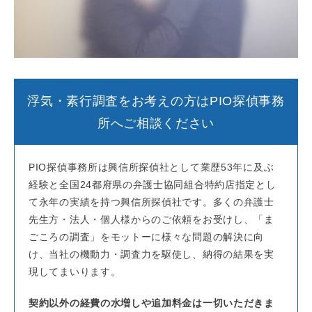
浮気・素行調査をお考えの方はPIO探偵事務
所へご相談ください
PIO探偵事務所は興信所探偵社として業歴53年に及ぶ
経験と全国24都府県の弁護士協同組合特約店指定とし
て永年の実績を持つ興信所探偵社です。多くの弁護士
先生方・法人・個人様からのご依頼をお受けし、「ま
ごころの調査」をモットーに様々な問題の解決に向
け、当社の機動力・調査力を駆使し、納得の結果を実
現してまいります。
契約以外の経費の水増しや追加料金は一切いただきま