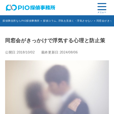
探偵興信所ならPIO探偵事務所
»
探偵コラム
,
浮気を見抜く・浮気させない
» 同窓会がきっ
同窓会がきっかけで浮気する心理と防止策
公開日:2018/10/02
最終更新日:2024/08/06