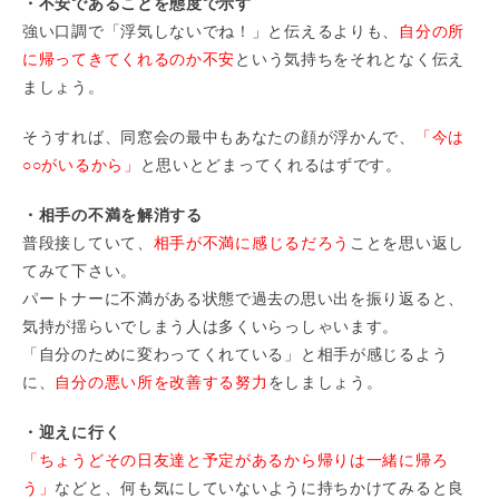
・不安であることを態度で示す
強い口調で「浮気しないでね！」と伝えるよりも、
自分の所
に帰ってきてくれるのか不安
という気持ちをそれとなく伝え
ましょう。
そうすれば、同窓会の最中もあなたの顔が浮かんで、
「今は
○○がいるから」
と思いとどまってくれるはずです。
・相手の不満を解消する
普段接していて、
相手が不満に感じるだろう
ことを思い返し
てみて下さい。
パートナーに不満がある状態で過去の思い出を振り返ると、
気持が揺らいでしまう人は多くいらっしゃいます。
「自分のために変わってくれている」と相手が感じるよう
に、
自分の悪い所を改善する努力
をしましょう。
・迎えに行く
「ちょうどその日友達と予定があるから帰りは一緒に帰ろ
う」
などと、何も気にしていないように持ちかけてみると良