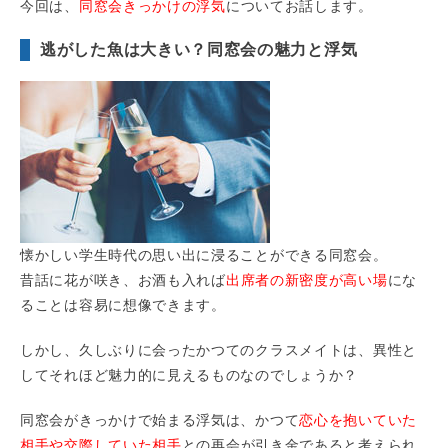
今回は、
同窓会きっかけの浮気
についてお話します。
逃がした魚は大きい？同窓会の魅力と浮気
懐かしい学生時代の思い出に浸ることができる同窓会。
昔話に花が咲き、お酒も入れば
出席者の新密度が高い場
にな
ることは容易に想像できます。
しかし、久しぶりに会ったかつてのクラスメイトは、異性と
してそれほど魅力的に見えるものなのでしょうか？
同窓会がきっかけで始まる浮気は、かつて
恋心を抱いていた
相手や交際していた相手
との再会が引き金であると考えられ