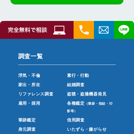
調査一覧
浮気・不倫
素行・行動
家出・所在
結婚調査
リファレンス調査
盗聴・盗撮機器発見
雇用・採用
各種鑑定
（筆跡・指紋・印
影等）
筆跡鑑定
信用調査
身元調査
いたずら・嫌がらせ