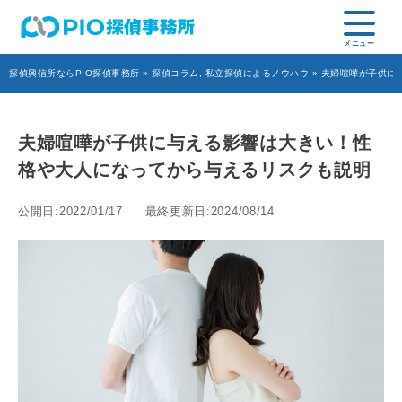
探偵興信所ならPIO探偵事務所
»
探偵コラム
,
私立探偵によるノウハウ
» 夫婦喧嘩が子供に
夫婦喧嘩が子供に与える影響は大きい！性
格や大人になってから与えるリスクも説明
公開日:2022/01/17
最終更新日:2024/08/14