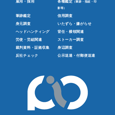
雇用・採用
各種鑑定
（筆跡・指紋・印
影等）
筆跡鑑定
信用調査
身元調査
いたずら・嫌がらせ
ヘッドハンティング
背任・横領関連
労使・労組関連
ストーカー調査
裁判資料・証拠収集
身辺調査
反社チェック
公示送達・付郵便送達