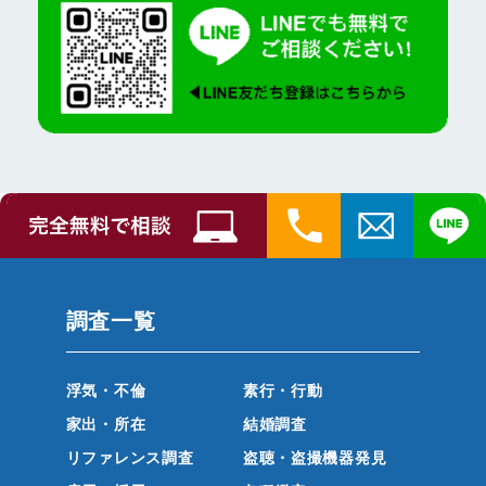
調査一覧
浮気・不倫
素行・行動
家出・所在
結婚調査
リファレンス調査
盗聴・盗撮機器発見