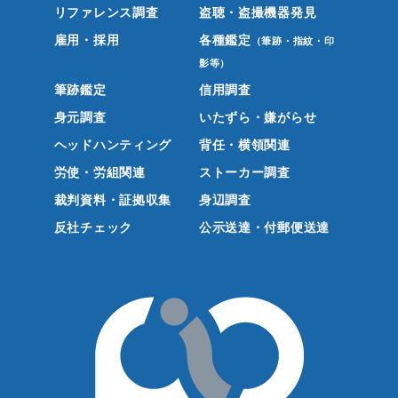
リファレンス調査
盗聴・盗撮機器発見
雇用・採用
各種鑑定
（筆跡・指紋・印
影等）
筆跡鑑定
信用調査
身元調査
いたずら・嫌がらせ
ヘッドハンティング
背任・横領関連
労使・労組関連
ストーカー調査
裁判資料・証拠収集
身辺調査
反社チェック
公示送達・付郵便送達