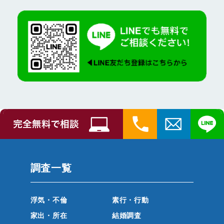
調査一覧
浮気・不倫
素行・行動
家出・所在
結婚調査