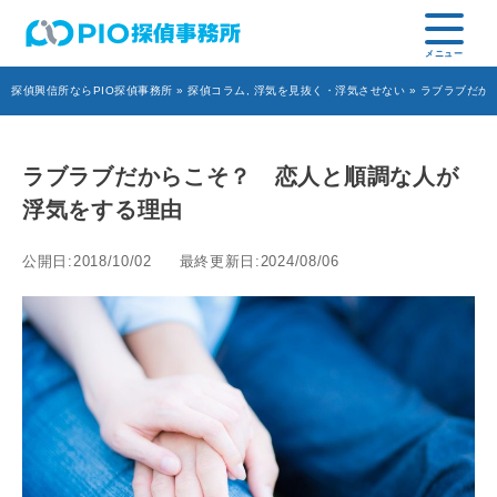
探偵興信所ならPIO探偵事務所
»
探偵コラム
,
浮気を見抜く・浮気させない
» ラブラブだか
ラブラブだからこそ？ 恋人と順調な人が
浮気をする理由
公開日:2018/10/02
最終更新日:2024/08/06