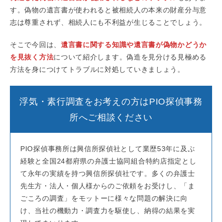
す。偽物の遺言書が使われると被相続人の本来の財産分与意
志は尊重されず、相続人にも不利益が生じることでしょう。
そこで今回は、
遺言書に関する知識や遺言書が偽物かどうか
を見抜く方法
について紹介します。偽造を見分ける見極める
方法を身につけてトラブルに対処していきましょう。
浮気・素行調査をお考えの方はPIO探偵事務
所へご相談ください
PIO探偵事務所は興信所探偵社として業歴53年に及ぶ
経験と全国24都府県の弁護士協同組合特約店指定とし
て永年の実績を持つ興信所探偵社です。多くの弁護士
先生方・法人・個人様からのご依頼をお受けし、「ま
ごころの調査」をモットーに様々な問題の解決に向
け、当社の機動力・調査力を駆使し、納得の結果を実