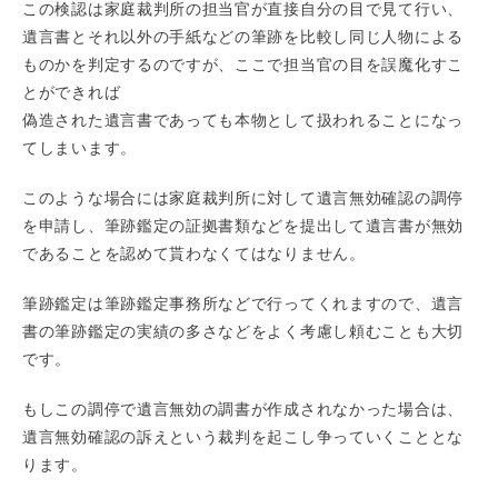
この検認は家庭裁判所の担当官が直接自分の目で見て行い、
遺言書とそれ以外の手紙などの筆跡を比較し同じ人物による
ものかを判定するのですが、ここで担当官の目を誤魔化すこ
とができれば
偽造された遺言書であっても本物として扱われることになっ
てしまいます。
このような場合には家庭裁判所に対して遺言無効確認の調停
を申請し、筆跡鑑定の証拠書類などを提出して遺言書が無効
であることを認めて貰わなくてはなりません。
筆跡鑑定は筆跡鑑定事務所などで行ってくれますので、遺言
書の筆跡鑑定の実績の多さなどをよく考慮し頼むことも大切
です。
もしこの調停で遺言無効の調書が作成されなかった場合は、
遺言無効確認の訴えという裁判を起こし争っていくこととな
ります。