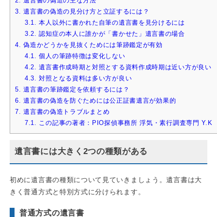
2.
遺言書の偽造の主な方法
3.
遺言書の偽造の見分け方と立証するには？
3.1.
本人以外に書かれた自筆の遺言書を見分けるには
3.2.
認知症の本人に誰かが「書かせた」遺言書の場合
4.
偽造かどうかを見抜くためには筆跡鑑定が有効
4.1.
個人の筆跡特徴は変化しない
4.2.
遺言書作成時期と対照とする資料作成時期は近い方が良い
4.3.
対照となる資料は多い方が良い
5.
遺言書の筆跡鑑定を依頼するには？
6.
遺言書の偽造を防ぐためには公正証書遺言が効果的
7.
遺言書の偽造トラブルまとめ
7.1.
この記事の著者：PIO探偵事務所 浮気・素行調査専門 Y.K
遺言書には大きく2つの種類がある
初めに遺言書の種類について見ていきましょう。遺言書は大
きく普通方式と特別方式に分けられます。
普通方式の遺言書