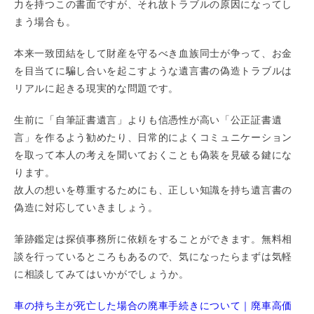
力を持つこの書面ですが、それ故トラブルの原因になってし
まう場合も。
本来一致団結をして財産を守るべき血族同士が争って、お金
を目当てに騙し合いを起こすような遺言書の偽造トラブルは
リアルに起きる現実的な問題です。
生前に「自筆証書遺言」よりも信憑性が高い「公正証書遺
言」を作るよう勧めたり、日常的によくコミュニケーション
を取って本人の考えを聞いておくことも偽装を見破る鍵にな
ります。
故人の想いを尊重するためにも、正しい知識を持ち遺言書の
偽造に対応していきましょう。
筆跡鑑定は探偵事務所に依頼をすることができます。無料相
談を行っているところもあるので、気になったらまずは気軽
に相談してみてはいかがでしょうか。
車の持ち主が死亡した場合の廃車手続きについて｜廃車高価