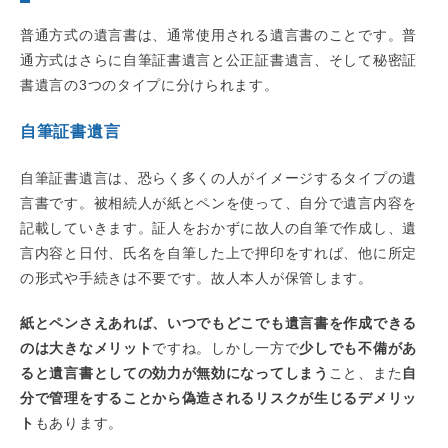
普通方式の遺言書は、通常使用される遺言書のことです。普
通方式はさらに自筆証書遺言と公正証書遺言、そして秘密証
書遺言の3つのタイプに分けられます。
自筆証書遺言
自筆証書遺言は、恐らく多くの人がイメージするタイプの遺
言書です。被相続人が紙とペンを使って、自分で遺言内容を
記載していきます。証人をおかずに故人の自筆で作成し、遺
言内容と日付、氏名を自筆した上で押印をすれば、他に所定
の形式や手続きは不要です。故人本人が保管します。
紙とペンさえあれば、いつでもどこでも遺言書を作成できる
のは大きなメリット
ですね。しかし一方で
少しでも不備があ
ると遺言書としての効力が無効になってしまう
こと、また
自
分で管理をすることから偽造されるリスクが生じるデメリッ
ト
もあります。