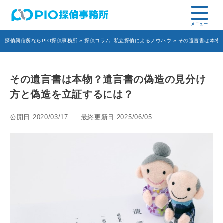
探偵興信所ならPIO探偵事務所
»
探偵コラム
,
私立探偵によるノウハウ
» その遺言書は本物
その遺言書は本物？遺言書の偽造の見分け
方と偽造を立証するには？
公開日:2020/03/17
最終更新日:2025/06/05