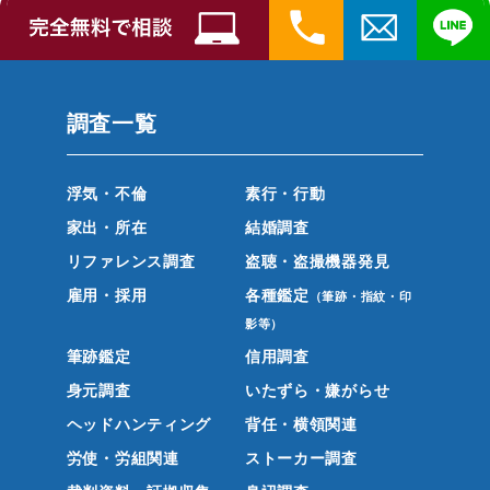
調査一覧
浮気・不倫
素行・行動
家出・所在
結婚調査
リファレンス調査
盗聴・盗撮機器発見
雇用・採用
各種鑑定
（筆跡・指紋・印
影等）
筆跡鑑定
信用調査
身元調査
いたずら・嫌がらせ
ヘッドハンティング
背任・横領関連
労使・労組関連
ストーカー調査