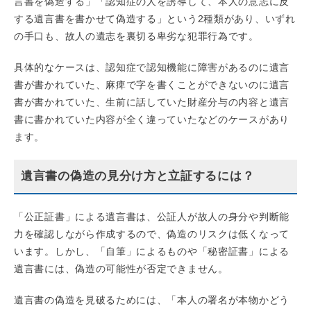
言書を偽造する」「認知症の人を誘導して、本人の意志に反
する遺言書を書かせて偽造する」という2種類があり、いずれ
の手口も、故人の遺志を裏切る卑劣な犯罪行為です。
具体的なケースは、認知症で認知機能に障害があるのに遺言
書が書かれていた、麻痺で字を書くことができないのに遺言
書が書かれていた、生前に話していた財産分与の内容と遺言
書に書かれていた内容が全く違っていたなどのケースがあり
ます。
遺言書の偽造の見分け方と立証するには？
「公正証書」による遺言書は、公証人が故人の身分や判断能
力を確認しながら作成するので、偽造のリスクは低くなって
います。しかし、「自筆」によるものや「秘密証書」による
遺言書には、偽造の可能性が否定できません。
遺言書の偽造を見破るためには、「本人の署名が本物かどう