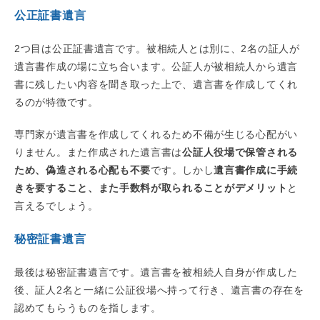
公正証書遺言
2つ目は公正証書遺言です。被相続人とは別に、2名の証人が
遺言書作成の場に立ち合います。公証人が被相続人から遺言
書に残したい内容を聞き取った上で、遺言書を作成してくれ
るのが特徴です。
専門家が遺言書を作成してくれるため不備が生じる心配がい
りません。また作成された遺言書は
公証人役場で保管される
ため、偽造される心配も不要
です。しかし
遺言書作成に手続
きを要すること、また手数料が取られることがデメリット
と
言えるでしょう。
秘密証書遺言
最後は秘密証書遺言です。遺言書を被相続人自身が作成した
後、証人2名と一緒に公証役場へ持って行き、遺言書の存在を
認めてもらうものを指します。