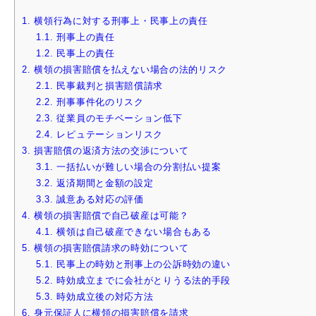
1.
横領行為に対する刑事上・民事上の責任
1.1.
刑事上の責任
1.2.
民事上の責任
2.
横領の損害賠償を払えない場合の法的リスク
2.1.
民事裁判と損害賠償請求
2.2.
刑事事件化のリスク
2.3.
従業員のモチベーション低下
2.4.
レピュテーションリスク
3.
損害賠償の返済方法の交渉について
3.1.
一括払いが難しい場合の分割払い提案
3.2.
返済期間と金額の設定
3.3.
誠意ある対応の評価
4.
横領の損害賠償で自己破産は可能？
4.1.
横領は自己破産できない場合もある
5.
横領の損害賠償請求の時効について
5.1.
民事上の時効と刑事上の公訴時効の違い
5.2.
時効成立までに会社がとりうる法的手段
5.3.
時効成立後の対応方法
6.
身元保証人に横領の損害賠償を請求