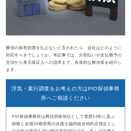
横領の損害賠償を払えないと言われたら、会社はどのように
対応すべきでしょうか。本記事では、分割払いや支払猶予の
交渉から身元保証人への請求まで、具体的な解決策を紹介し
ます。
浮気・素行調査をお考えの方はPIO探偵事務
所へご相談ください
PIO探偵事務所は興信所探偵社として業歴53年に及ぶ
経験と全国24都府県の弁護士協同組合特約店指定とし
て永年の実績を持つ興信所探偵社です。多くの弁護士