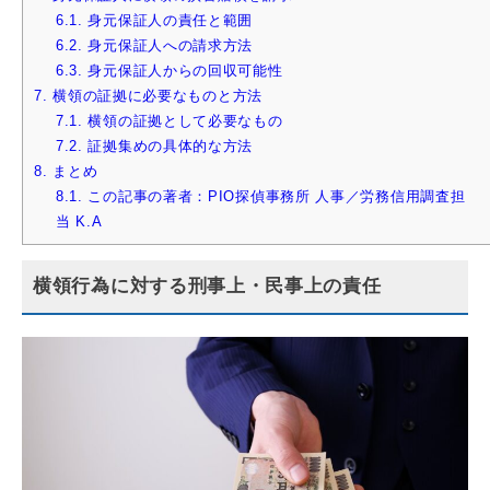
6.1.
身元保証人の責任と範囲
6.2.
身元保証人への請求方法
6.3.
身元保証人からの回収可能性
7.
横領の証拠に必要なものと方法
7.1.
横領の証拠として必要なもの
7.2.
証拠集めの具体的な方法
8.
まとめ
8.1.
この記事の著者：PIO探偵事務所 人事／労務信用調査担
当 K.A
横領行為に対する刑事上・民事上の責任