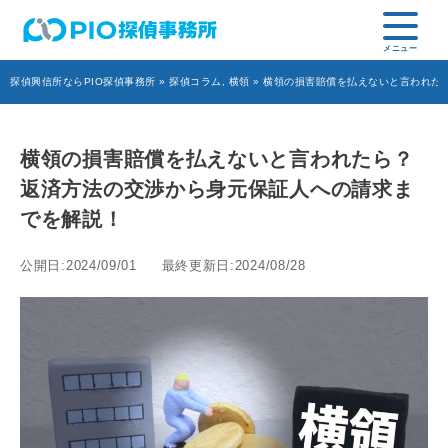
探偵興信所ならPIO探偵事務所
»
探偵コラム
,
横領
» 横領の損害賠償を払えないと言われた
横領の損害賠償を払えないと言われたら？
返済方法の交渉から身元保証人への請求ま
でを解説！
公開日:2024/09/01
最終更新日:2024/08/28