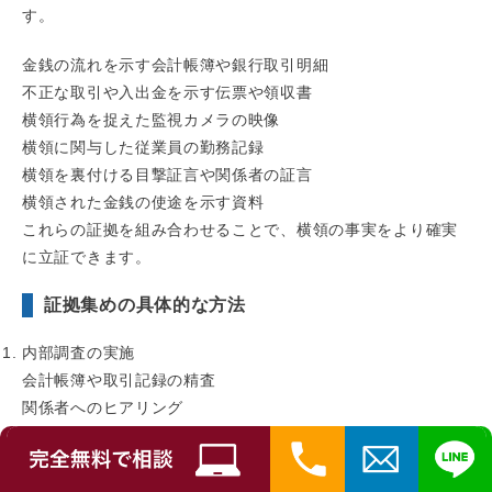
す。
金銭の流れを示す会計帳簿や銀行取引明細
不正な取引や入出金を示す伝票や領収書
横領行為を捉えた監視カメラの映像
横領に関与した従業員の勤務記録
横領を裏付ける目撃証言や関係者の証言
横領された金銭の使途を示す資料
これらの証拠を組み合わせることで、横領の事実をより確実
に立証できます。
証拠集めの具体的な方法
内部調査の実施
会計帳簿や取引記録の精査
関係者へのヒアリング
監視カメラ映像の確認
デジタルフォレンジック
社内のパソコンやサーバーのデータ分析