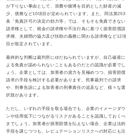
が下りない事由として、浪費や賭博を目的とした財産の減
少、債務など10項目が定められています。また、同法第253
条「免責許可の決定の効力等」では、そもそも免責できない
請求権として、税金の請求権や不法行為に基づく損害賠償請
求権、夫婦間の協力及び扶助の義務に関わる請求権など12項
目が規定されています。
最終的な判断は裁判所にゆだねられていますが、自己破産に
よる免責が認められないこともあるのだとの認識が必要でし
ょう。企業としては、加害者の資力を見極めつつ、損害賠償
請求の手段を検討する必要があります。民事裁判での請求
や、刑事告訴による加害者の刑事責任の追及など、様々な選
択肢があります。
ただし、いずれの手段を取る場合でも、企業のイメージダウ
ンや信用低下につながるリスクがあることを認識しておくべ
きでしょう。加害者が損害賠償を払えない場合、企業は法的
手段を講じつつも、レピュテーションリスクへの対応にも注