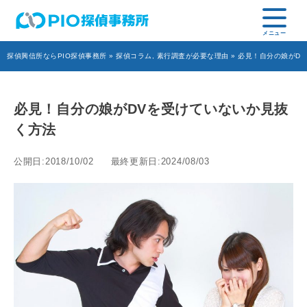
探偵興信所ならPIO探偵事務所
»
探偵コラム
,
素行調査が必要な理由
» 必見！自分の娘がD
必見！自分の娘がDVを受けていないか見抜
く方法
公開日:2018/10/02
最終更新日:2024/08/03