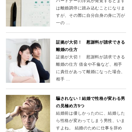
パートナーの浮気が発覚するとまず
は離婚調停に踏み込むことになりま
すが、その際に自分自身の身に万が
一の …
証拠が大切！ 慰謝料が請求できる
離婚の仕方
証拠が大切！ 慰謝料が請求できる
離婚の仕方 借金や不倫など、相手
に責任があって離婚になった場合、
相手 …
騙されない！結婚で性格が変わる男
の見極め方5つ
結婚前は優しかったのに、結婚した
ら性格が変わってしまう男性、いま
すよね。 結婚のために仕事を辞め