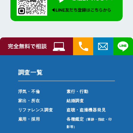
調査一覧
浮気・不倫
素行・行動
家出・所在
結婚調査
リファレンス調査
盗聴・盗撮機器発見
雇用・採用
各種鑑定
（筆跡・指紋・印
影等）