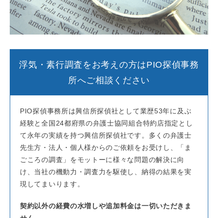
浮気・素行調査をお考えの方はPIO探偵事務
所へご相談ください
PIO探偵事務所は興信所探偵社として業歴53年に及ぶ
経験と全国24都府県の弁護士協同組合特約店指定とし
て永年の実績を持つ興信所探偵社です。多くの弁護士
先生方・法人・個人様からのご依頼をお受けし、「ま
ごころの調査」をモットーに様々な問題の解決に向
け、当社の機動力・調査力を駆使し、納得の結果を実
現してまいります。
契約以外の経費の水増しや追加料金は一切いただきま
せん。