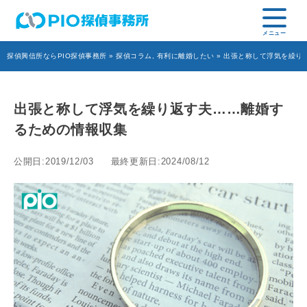
探偵興信所ならPIO探偵事務所
»
探偵コラム
,
有利に離婚したい
» 出張と称して浮気を繰り
出張と称して浮気を繰り返す夫……離婚す
るための情報収集
公開日:2019/12/03
最終更新日:2024/08/12