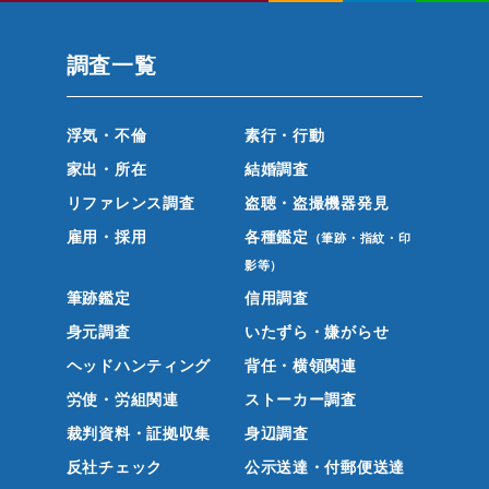
調査一覧
浮気・不倫
素行・行動
家出・所在
結婚調査
リファレンス調査
盗聴・盗撮機器発見
雇用・採用
各種鑑定
（筆跡・指紋・印
影等）
筆跡鑑定
信用調査
身元調査
いたずら・嫌がらせ
ヘッドハンティング
背任・横領関連
労使・労組関連
ストーカー調査
裁判資料・証拠収集
身辺調査
反社チェック
公示送達・付郵便送達