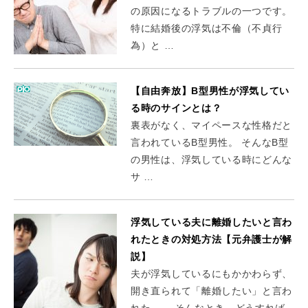
の原因になるトラブルの一つです。
特に結婚後の浮気は不倫（不貞行
為）と …
【自由奔放】B型男性が浮気してい
る時のサインとは？
裏表がなく、マイペースな性格だと
言われているB型男性。 そんなB型
の男性は、浮気している時にどんな
サ …
浮気している夫に離婚したいと言わ
れたときの対処方法【元弁護士が解
説】
夫が浮気しているにもかかわらず、
開き直られて「離婚したい」と言わ
れた。。 そんなとき、どうすれば