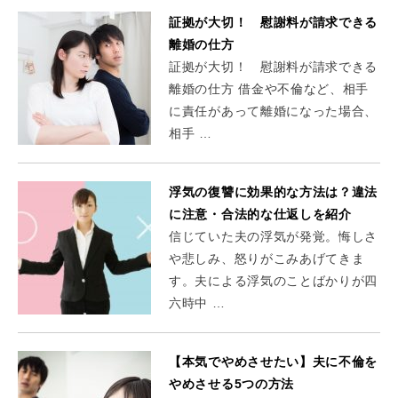
証拠が大切！ 慰謝料が請求できる
離婚の仕方
証拠が大切！ 慰謝料が請求できる
離婚の仕方 借金や不倫など、相手
に責任があって離婚になった場合、
相手 …
浮気の復讐に効果的な方法は？違法
に注意・合法的な仕返しを紹介
信じていた夫の浮気が発覚。悔しさ
や悲しみ、怒りがこみあげてきま
す。夫による浮気のことばかりが四
六時中 …
【本気でやめさせたい】夫に不倫を
やめさせる5つの方法