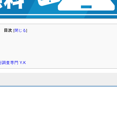
目次
[
閉じる
]
調査専門 Y.K