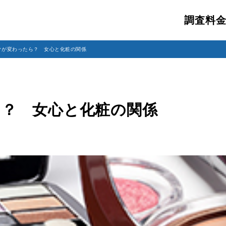
調査料
クが変わったら？ 女心と化粧の関係
？ 女心と化粧の関係