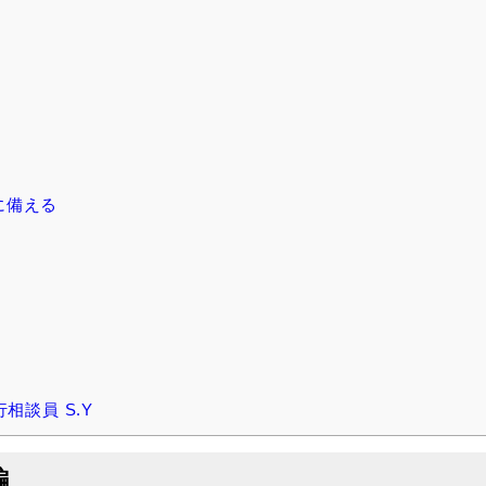
編
に備える
相談員 S.Y
編