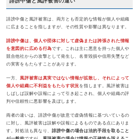
誹謗中傷と風評被害の違い
誹謗中傷と風評被害は、両方とも否定的な情報が個人や組織
に広まることを指しますが、その性質や影響は異なります。
誹謗中傷は、個人や団体に対して虚偽または誇張された情報
を意図的に広める行為
です。これは主に悪意を持った個人や
競合他社からの攻撃として発生し、名誉毀損や信用失墜など
の実害をもたらすことがあります。
一方、
風評被害は真実ではない情報が拡散し、それによって
個人や組織に不利益をもたらす状況
を指します。風評被害は
しばしば誤解や誤報によって引き起こされ、個人や組織の評
判や信頼性に悪影響を及ぼします。
両者の違いは、誹謗中傷が故意で虚偽情報に基づいているの
に対し、風評被害は誤解や誤報によるものである点にありま
す。対処法も異なり、
誹謗中傷の場合は法的手段を取ること
が一般的
ですが、
風評被害の場合は情報の正確性を訴えるこ