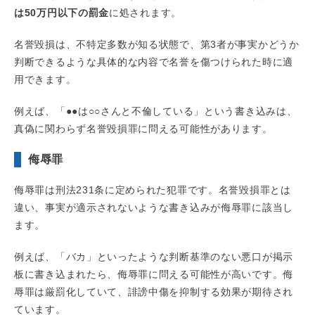
は50万円以下の罰金
に処されます。
名誉毀損は、不特定多数が知る状態で、第3者が事実かどうか
判断できるような具体的な内容で名誉を傷つけられた時に適
用できます。
例えば、「●●は○○さんと不倫している」という書き込みは、
真偽に関わらず名誉毀損罪に問える可能性があります。
侮辱罪
侮辱罪は刑法231条に定められた犯罪です。名誉毀損罪とは
違い、事実が適示されないような書き込みが侮辱罪に該当し
ます。
例えば、「バカ」といったような判断基準のない悪口が掲示
板に書き込まれたら、侮辱罪に問える可能性が高いです。侮
辱罪は厳罰化していて、誹謗中傷を抑制する効果が期待され
ています。