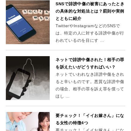
SNSで誹謗中傷の被害にあったとき
の具体的な対処法とは？罰則や実例
とともに紹介
TwitterやInstagramなどのSNSで
は、特定の人に対する誹謗中傷が行
われているのを目にす …
ネットで誹謗中傷された！相手の罪
を訴えたいがどうすればいい？
ネットでいわれなき誹謗中傷をされ
ると辛いものです。悪質な誹謗中傷
の場合、相手の罪を訴え罪を償って
ほし …
要チェック！「イイお嫁さん」にな
る女性の特徴4つ
要チェック！「イイお嫁さん」にな