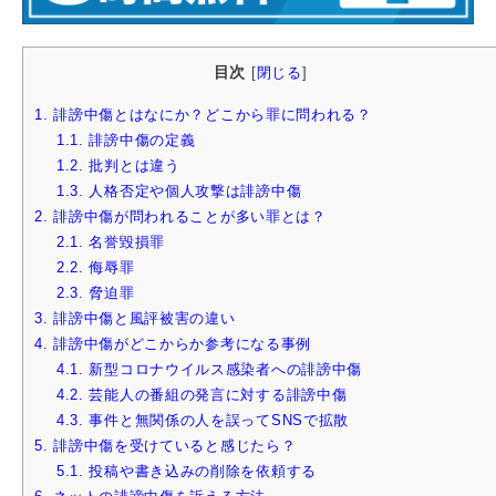
目次
[
閉じる
]
1.
誹謗中傷とはなにか？どこから罪に問われる？
1.1.
誹謗中傷の定義
1.2.
批判とは違う
1.3.
人格否定や個人攻撃は誹謗中傷
2.
誹謗中傷が問われることが多い罪とは？
2.1.
名誉毀損罪
2.2.
侮辱罪
2.3.
脅迫罪
3.
誹謗中傷と風評被害の違い
4.
誹謗中傷がどこからか参考になる事例
4.1.
新型コロナウイルス感染者への誹謗中傷
4.2.
芸能人の番組の発言に対する誹謗中傷
4.3.
事件と無関係の人を誤ってSNSで拡散
5.
誹謗中傷を受けていると感じたら？
5.1.
投稿や書き込みの削除を依頼する