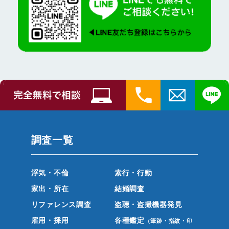
調査一覧
浮気・不倫
素行・行動
家出・所在
結婚調査
リファレンス調査
盗聴・盗撮機器発見
雇用・採用
各種鑑定
（筆跡・指紋・印