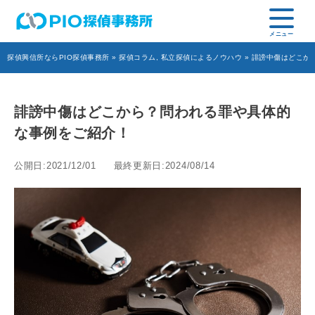
探偵興信所ならPIO探偵事務所
»
探偵コラム
,
私立探偵によるノウハウ
» 誹謗中傷はどこか
誹謗中傷はどこから？問われる罪や具体的
な事例をご紹介！
公開日:2021/12/01
最終更新日:2024/08/14