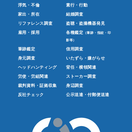
浮気・不倫
素行・行動
家出・所在
結婚調査
リファレンス調査
盗聴・盗撮機器発見
雇用・採用
各種鑑定
（筆跡・指紋・印
影等）
筆跡鑑定
信用調査
身元調査
いたずら・嫌がらせ
ヘッドハンティング
背任・横領関連
労使・労組関連
ストーカー調査
裁判資料・証拠収集
身辺調査
反社チェック
公示送達・付郵便送達