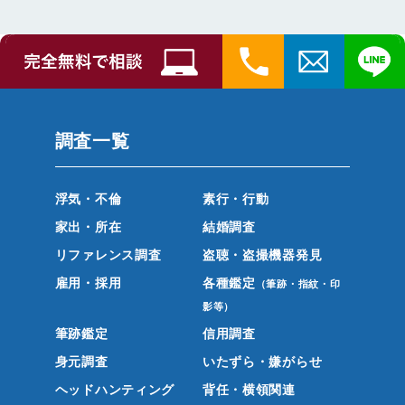
調査一覧
浮気・不倫
素行・行動
家出・所在
結婚調査
リファレンス調査
盗聴・盗撮機器発見
雇用・採用
各種鑑定
（筆跡・指紋・印
影等）
筆跡鑑定
信用調査
身元調査
いたずら・嫌がらせ
ヘッドハンティング
背任・横領関連