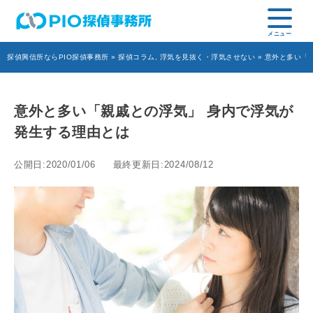
探偵興信所ならPIO探偵事務所
»
探偵コラム
,
浮気を見抜く・浮気させない
» 意外と多い「
意外と多い「親戚との浮気」 身内で浮気が
発生する理由とは
公開日:2020/01/06
最終更新日:2024/08/12