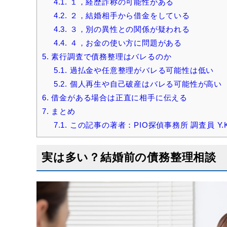
4.1.
１，経歴詐称の可能性がある
4.2.
２，結婚相手から借金をしている
4.3.
３，別の異性との関係が疑われる
4.4.
４，お金の使い方に問題がある
5.
素行調査で債務整理はバレるのか
5.1.
過払金や任意整理がバレる可能性は低い
5.2.
個人再生や自己破産はバレる可能性が高い
6.
借金がある場合は正直に相手に伝える
7.
まとめ
7.1.
この記事の著者：PIO探偵事務所 調査員 Y.
実は多い？結婚前の債務整理相談