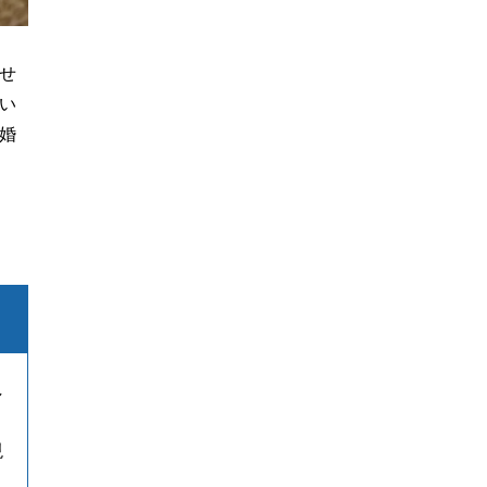
せ
い
婚
し
ま
現