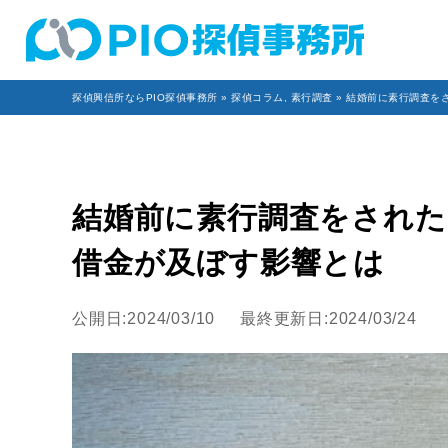
探偵興信所ならPIO探偵事務所
»
探偵コラム
,
素行調査
» 結婚前に素行調査を
結婚前に素行調査をされた
借金が及ぼす影響とは
公開日:2024/03/10
最終更新日:2024/03/24