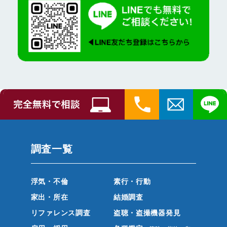
調査一覧
浮気・不倫
素行・行動
家出・所在
結婚調査
リファレンス調査
盗聴・盗撮機器発見