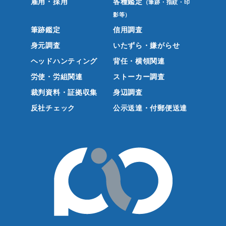
雇用・採用
各種鑑定
（筆跡・指紋・印
影等）
筆跡鑑定
信用調査
身元調査
いたずら・嫌がらせ
ヘッドハンティング
背任・横領関連
労使・労組関連
ストーカー調査
裁判資料・証拠収集
身辺調査
反社チェック
公示送達・付郵便送達