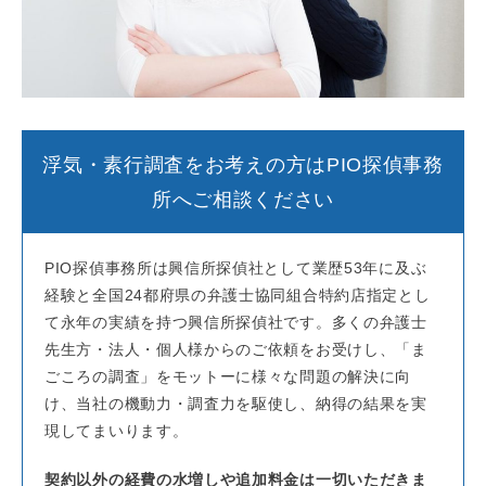
浮気・素行調査をお考えの方はPIO探偵事務
所へご相談ください
PIO探偵事務所は興信所探偵社として業歴53年に及ぶ
経験と全国24都府県の弁護士協同組合特約店指定とし
て永年の実績を持つ興信所探偵社です。多くの弁護士
先生方・法人・個人様からのご依頼をお受けし、「ま
ごころの調査」をモットーに様々な問題の解決に向
け、当社の機動力・調査力を駆使し、納得の結果を実
現してまいります。
契約以外の経費の水増しや追加料金は一切いただきま