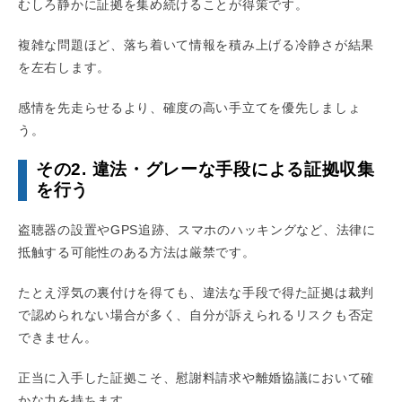
むしろ静かに証拠を集め続けることが得策です。
複雑な問題ほど、落ち着いて情報を積み上げる冷静さが結果
を左右します。
感情を先走らせるより、確度の高い手立てを優先しましょ
う。
その2. 違法・グレーな手段による証拠収集
を行う
盗聴器の設置やGPS追跡、スマホのハッキングなど、法律に
抵触する可能性のある方法は厳禁です。
たとえ浮気の裏付けを得ても、違法な手段で得た証拠は裁判
で認められない場合が多く、自分が訴えられるリスクも否定
できません。
正当に入手した証拠こそ、慰謝料請求や離婚協議において確
かな力を持ちます。