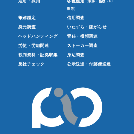
雇用・採用
各種鑑定
（筆跡・指紋・印
影等）
筆跡鑑定
信用調査
身元調査
いたずら・嫌がらせ
ヘッドハンティング
背任・横領関連
労使・労組関連
ストーカー調査
裁判資料・証拠収集
身辺調査
反社チェック
公示送達・付郵便送達