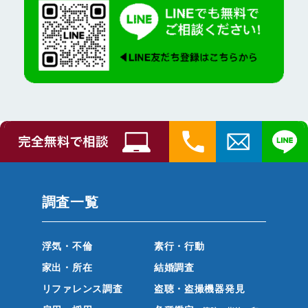
調査一覧
浮気・不倫
素行・行動
家出・所在
結婚調査
リファレンス調査
盗聴・盗撮機器発見