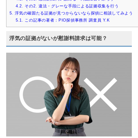
4.2.
その2. 違法・グレーな手段による証拠収集を行う
5.
浮気の確固たる証拠が見つからないなら探偵に相談してみよう
5.1.
この記事の著者：PIO探偵事務所 調査員 Y.K
浮気の証拠がないが慰謝料請求は可能？