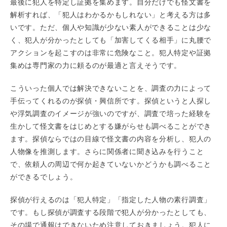
最後に犯人を特定し証拠を集めます。自分だけでも怪文書を
解析すれば、「犯人はわかるかもしれない」と考える方は多
いです。ただ、個人や知識が少ない素人ができることは少な
く、犯人が分かったとしても「加害してくる相手」に丸腰で
アクションを起こすのは非常に危険なこと。犯人特定や証拠
集めは専門家の力に頼るのが最適と言えそうです。
こういった個人では解決できないことを、調査の力によって
手伝ってくれるのが探偵・興信所です。探偵というと人探し
や浮気調査のイメージが強いのですが、調査で培った経験を
生かして怪文書をはじめとする嫌がらせも調べることができ
ます。探偵ならではの目線で怪文書の内容を分析し、犯人の
人物像を推測します。さらに関係者に聞き込みを行うこと
で、依頼人の周辺で何か起きていないかどうかも調べること
ができるでしょう。
探偵が行えるのは「犯人特定」「指定した人物の素行調査」
です。もし探偵が調査する段階で犯人が分かったとしても、
その場で通報はできないため注意しておきましょう。犯人に