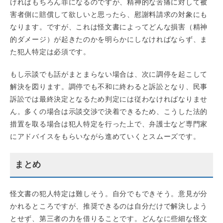
ければもちろん罪になるのですが、精神的な苦痛に対して被
害者側に賠償して欲しいと思ったら、慰謝料請求の対象にも
なります。ですが、これは怪文書によってどんな損害（精神
的ダメージ）が起きたのかを明らかにしなければならず、ま
た犯人特定は必須です。
もし示談でも話がまとまらない場合は、次に調停を起こして
解決を図ります。調停でも不和に終わると訴訟となり、民事
訴訟では最終決定となるため判定には従わなければなりませ
ん。多くの場合は示談交渉で決着できるため、こうした法的
措置を取る場合は犯人特定を行った上で、弁護士など専門家
にアドバイスをもらいながら進めていくとスムーズです。
まとめ
怪文書の犯人特定は難しそう。自分でもできそう。意見が分
かれるところですが、推奨できるのは自分だけで解決しよう
とせず、第三者の力を借りることです。どんなに些細な怪文