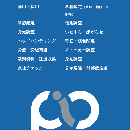
雇用・採用
各種鑑定
（筆跡・指紋・印
影等）
筆跡鑑定
信用調査
身元調査
いたずら・嫌がらせ
ヘッドハンティング
背任・横領関連
労使・労組関連
ストーカー調査
裁判資料・証拠収集
身辺調査
反社チェック
公示送達・付郵便送達