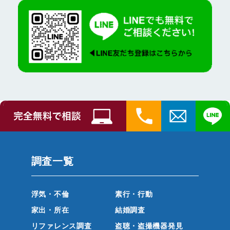
調査一覧
浮気・不倫
素行・行動
家出・所在
結婚調査
リファレンス調査
盗聴・盗撮機器発見