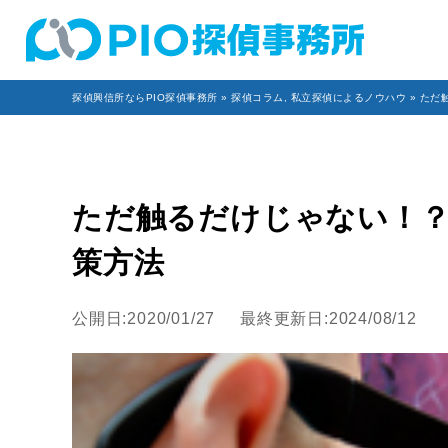
探偵興信所ならPIO探偵事務所
»
探偵コラム
,
私立探偵によるノウハウ
» ただ
ただ触るだけじゃない！
策方法
公開日:2020/01/27
最終更新日:2024/08/12