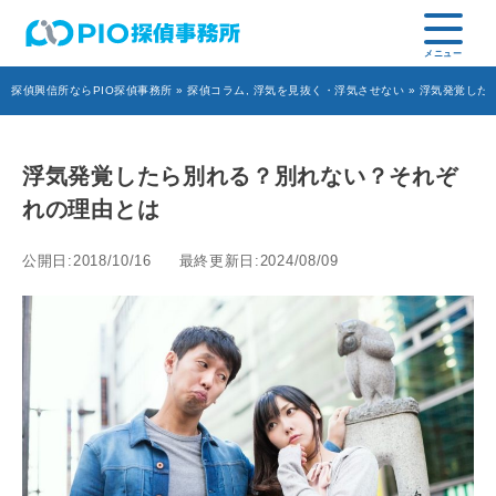
探偵興信所ならPIO探偵事務所
»
探偵コラム
,
浮気を見抜く・浮気させない
» 浮気発覚した
浮気発覚したら別れる？別れない？それぞ
れの理由とは
公開日:2018/10/16
最終更新日:2024/08/09