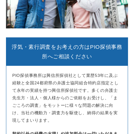
浮気・素行調査をお考えの方はPIO探偵事務
所へご相談ください
PIO探偵事務所は興信所探偵社として業歴53年に及ぶ
経験と全国24都府県の弁護士協同組合特約店指定とし
て永年の実績を持つ興信所探偵社です。多くの弁護士
先生方・法人・個人様からのご依頼をお受けし、「ま
ごころの調査」をモットーに様々な問題の解決に向
け、当社の機動力・調査力を駆使し、納得の結果を実
現してまいります。
契約以外の経費の水増しや追加料金は一切いただきま