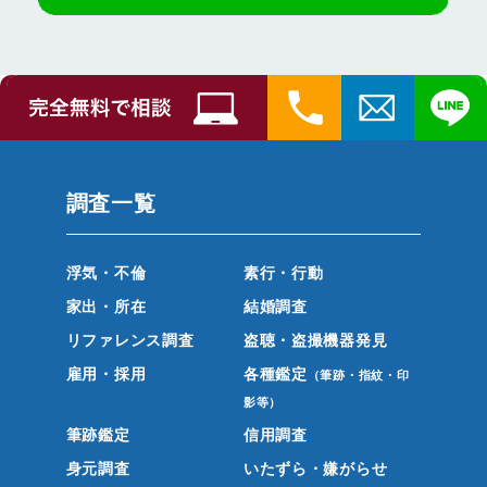
調査一覧
浮気・不倫
素行・行動
家出・所在
結婚調査
リファレンス調査
盗聴・盗撮機器発見
雇用・採用
各種鑑定
（筆跡・指紋・印
影等）
筆跡鑑定
信用調査
身元調査
いたずら・嫌がらせ