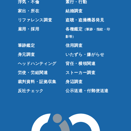
浮気・不倫
素行・行動
家出・所在
結婚調査
リファレンス調査
盗聴・盗撮機器発見
雇用・採用
各種鑑定
（筆跡・指紋・印
影等）
筆跡鑑定
信用調査
身元調査
いたずら・嫌がらせ
ヘッドハンティング
背任・横領関連
労使・労組関連
ストーカー調査
裁判資料・証拠収集
身辺調査
反社チェック
公示送達・付郵便送達