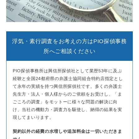
浮気・素行調査をお考えの方はPIO探偵事務
所へご相談ください
PIO探偵事務所は興信所探偵社として業歴53年に及ぶ
経験と全国24都府県の弁護士協同組合特約店指定とし
て永年の実績を持つ興信所探偵社です。多くの弁護士
先生方・法人・個人様からのご依頼をお受けし、「ま
ごころの調査」をモットーに様々な問題の解決に向
け、当社の機動力・調査力を駆使し、納得の結果を実
現してまいります。
契約以外の経費の水増しや追加料金は一切いただきま
せん。