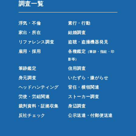
調査一覧
浮気・不倫
素行・行動
家出・所在
結婚調査
リファレンス調査
盗聴・盗撮機器発見
雇用・採用
各種鑑定
（筆跡・指紋・印
影等）
筆跡鑑定
信用調査
身元調査
いたずら・嫌がらせ
ヘッドハンティング
背任・横領関連
労使・労組関連
ストーカー調査
裁判資料・証拠収集
身辺調査
反社チェック
公示送達・付郵便送達