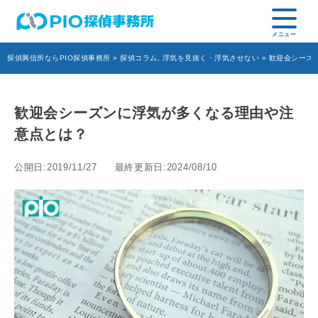
探偵興信所ならPIO探偵事務所
»
探偵コラム
,
浮気を見抜く・浮気させない
» 歓迎会シーズ
歓迎会シーズンに浮気が多くなる理由や注
意点とは？
公開日:2019/11/27
最終更新日:2024/08/10