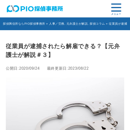
探偵興信所ならPIO探偵事務所
»
人事／労務
,
元弁護士が解説
,
探偵コラム
» 従業員が逮捕
従業員が逮捕されたら解雇できる？【元弁
護士が解説＃３】
公開日:2020/09/24
最終更新日:2023/08/22