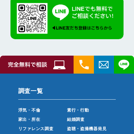
調査一覧
浮気・不倫
素行・行動
家出・所在
結婚調査
リファレンス調査
盗聴・盗撮機器発見