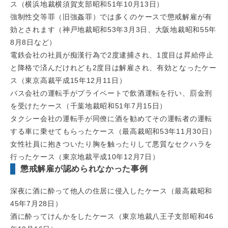
ス（横浜地裁横須賀支部昭和51年10月13日）
強制性交等罪（旧強姦罪）では多くのケースで懲戒解雇が有
効とされます（神戸地裁昭和53年3月3日、大阪地裁昭和55年
8月8日など）
電鉄会社の社員が痴漢行為で2度逮捕され、1度目は昇給停止
と降格で済んだけれども2度目は解雇され、有効となったケー
ス（東京高裁平成15年12月11日）
バス会社の運転手がプライベートで飲酒運転を行い、罰金刑
を受けたケース（千葉地裁昭和51年7月15日）
タクシー会社の運転手が同僚に酒を勧めてその運転者の運転
する車に乗せてもらったケース（最高裁昭和53年11月30日）
女性社員に抱きついたり胸を触ったりして悪質なセクハラを
行ったケース（東京地裁平成10年12月7日）
懲戒解雇が認められなかった事例
深夜に酒に酔って他人の住居に侵入したケース（最高裁昭和
45年7月28日）
酒に酔ってけんかをしたケース（東京地裁八王子支部昭和46