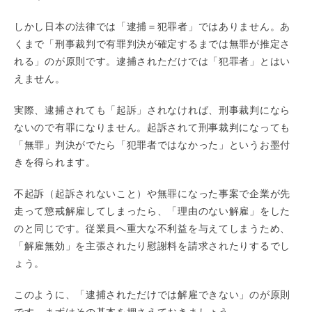
しかし日本の法律では「逮捕＝犯罪者」ではありません。あ
くまで「刑事裁判で有罪判決が確定するまでは無罪が推定さ
れる」のが原則です。逮捕されただけでは「犯罪者」とはい
えません。
実際、逮捕されても「起訴」されなければ、刑事裁判になら
ないので有罪になりません。起訴されて刑事裁判になっても
「無罪」判決がでたら「犯罪者ではなかった」というお墨付
きを得られます。
不起訴（起訴されないこと）や無罪になった事案で企業が先
走って懲戒解雇してしまったら、「理由のない解雇」をした
のと同じです。従業員へ重大な不利益を与えてしまうため、
「解雇無効」を主張されたり慰謝料を請求されたりするでし
ょう。
このように、「逮捕されただけでは解雇できない」のが原則