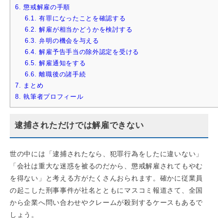
6.
懲戒解雇の手順
6.1.
有罪になったことを確認する
6.2.
解雇が相当かどうかを検討する
6.3.
弁明の機会を与える
6.4.
解雇予告手当の除外認定を受ける
6.5.
解雇通知をする
6.6.
離職後の諸手続
7.
まとめ
8.
執筆者プロフィール
逮捕されただけでは解雇できない
世の中には「逮捕されたなら、犯罪行為をしたに違いない」
「会社は重大な迷惑を被るのだから、懲戒解雇されてもやむ
を得ない」と考える方がたくさんおられます。確かに従業員
の起こした刑事事件が社名とともにマスコミ報道さて、全国
から企業へ問い合わせやクレームが殺到するケースもあるで
しょう。