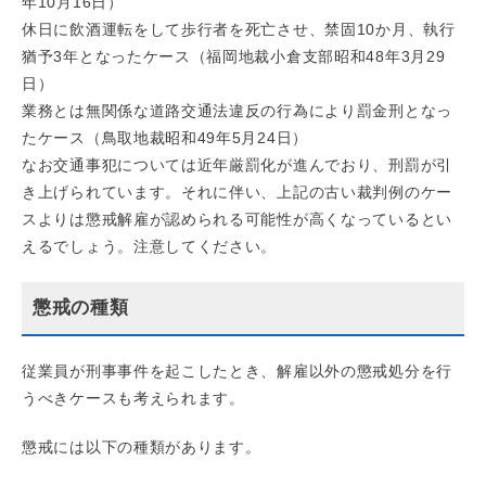
年10月16日）
休日に飲酒運転をして歩行者を死亡させ、禁固10か月、執行
猶予3年となったケース（福岡地裁小倉支部昭和48年3月29
日）
業務とは無関係な道路交通法違反の行為により罰金刑となっ
たケース（鳥取地裁昭和49年5月24日）
なお交通事犯については近年厳罰化が進んでおり、刑罰が引
き上げられています。それに伴い、上記の古い裁判例のケー
スよりは懲戒解雇が認められる可能性が高くなっているとい
えるでしょう。注意してください。
懲戒の種類
従業員が刑事事件を起こしたとき、解雇以外の懲戒処分を行
うべきケースも考えられます。
懲戒には以下の種類があります。