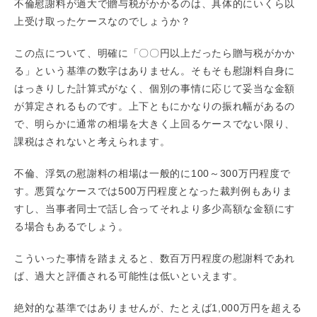
不倫慰謝料が過大で贈与税がかかるのは、具体的にいくら以
上受け取ったケースなのでしょうか？
この点について、明確に「〇〇円以上だったら贈与税がかか
る」という基準の数字はありません。そもそも慰謝料自身に
はっきりした計算式がなく、個別の事情に応じて妥当な金額
が算定されるものです。上下ともにかなりの振れ幅があるの
で、明らかに通常の相場を大きく上回るケースでない限り、
課税はされないと考えられます。
不倫、浮気の慰謝料の相場は一般的に100～300万円程度で
す。悪質なケースでは500万円程度となった裁判例もありま
すし、当事者同士で話し合ってそれより多少高額な金額にす
る場合もあるでしょう。
こういった事情を踏まえると、数百万円程度の慰謝料であれ
ば、過大と評価される可能性は低いといえます。
絶対的な基準ではありませんが、たとえば1,000万円を超える