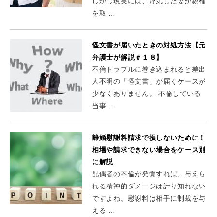
しかし現実には、浮気した妻が親権
を取 …
怪文書が届いたときの対処方法【元
弁護士が解説＃１８】
不倫トラブルに巻き込まれると差出
人不明の「怪文書」が届くケースが
少なくありません。 不倫している
当事 …
離婚慰謝料請求で損しないために！
相場や請求できない場合をケース別
に解説
配偶者の不倫が発覚すれば、与えら
れる精神的ダメージは計り知れない
ですよね。慰謝料は相手に制裁を与
える …