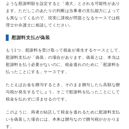
ような慰謝料額を設定すると「過大」とされる可能性があり
ます。ただしこのあたりの判断は当事者の支払能力によって
も異なってくるので、現実に課税が問題となるケースでは税
理士や弁護士に相談してください。
慰謝料支払が偽装
もう1つ、慰謝料を受け取って税金が発生するケースとして、
慰謝料支払が「偽装」の場合があります。偽装とは、本当は
慰謝料を払う必要がないのに、税金逃れのために「慰謝料を
払ったことにする」ケースです。
たとえばお金を贈与するとき、そのまま贈与したら高額な贈
与税が発生するでしょう。そこで慰謝料を払ったことにして
税金を払わずに済ませるのです。
このように、両者が結託して税金を逃れるために慰謝料支払
いを偽装した場合には、本来は贈与なので贈与税がかかりま
す。