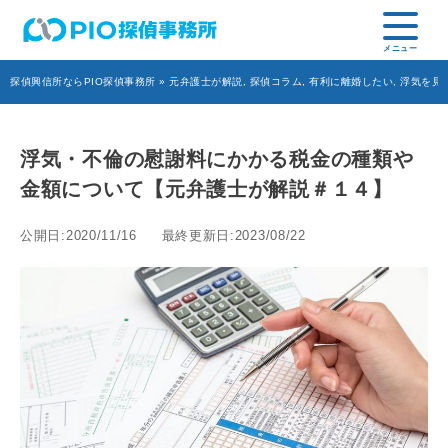
探偵興信所ならPIO探偵事務所
»
元弁護士が解説
,
探偵コラム
,
有利に離婚したい
,
浮気を見
浮気・不倫の慰謝料にかかる税金の種類や
金額について【元弁護士が解説＃１４】
公開日:2020/11/16
最終更新日:2023/08/22