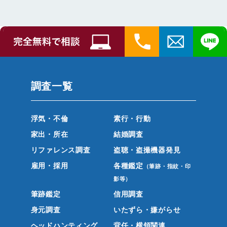
調査一覧
浮気・不倫
素行・行動
家出・所在
結婚調査
リファレンス調査
盗聴・盗撮機器発見
雇用・採用
各種鑑定
（筆跡・指紋・印
影等）
筆跡鑑定
信用調査
身元調査
いたずら・嫌がらせ
ヘッドハンティング
背任・横領関連