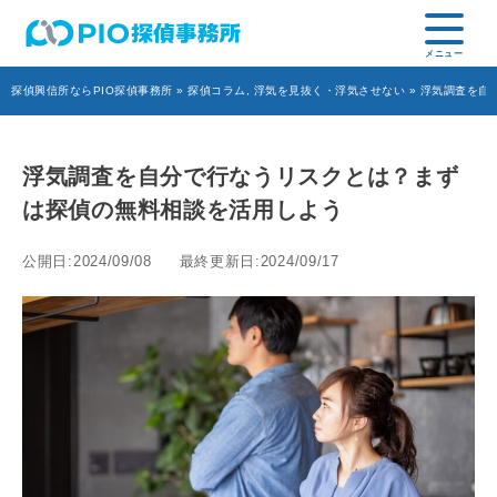
探偵興信所ならPIO探偵事務所
»
探偵コラム
,
浮気を見抜く・浮気させない
» 浮気調査を自
浮気調査を自分で行なうリスクとは？まず
は探偵の無料相談を活用しよう
公開日:2024/09/08
最終更新日:2024/09/17