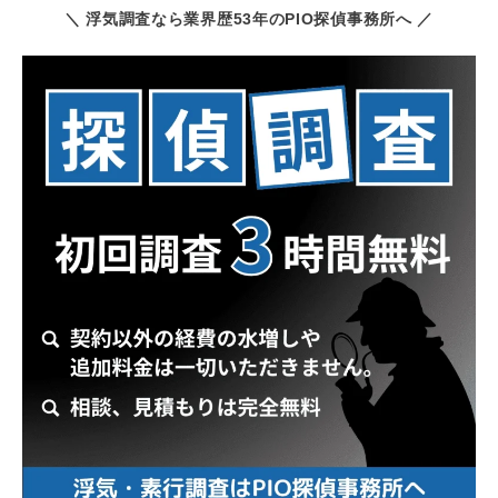
＼ 浮気調査なら業界歴53年のPIO探偵事務所へ ／