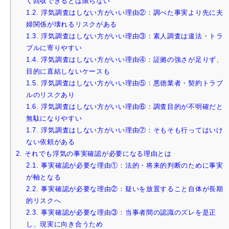
く回収できるとは限らない
1.2.
浮気調査はしない方がいい理由②：調べた事実より先に夫
婦関係が壊れるリスクがある
1.3.
浮気調査はしない方がいい理由③：素人調査は違法・トラ
ブルに寄りやすい
1.4.
浮気調査はしない方がいい理由④：証拠の強さが足りず、
目的に直結しないケースも
1.5.
浮気調査はしない方がいい理由⑤：悪徳業者・契約トラブ
ルのリスクあり
1.6.
浮気調査はしない方がいい理由⑥：調査目的が不明確だと
無駄になりやすい
1.7.
浮気調査はしない方がいい理由⑦：そもそも行ってはいけ
ない依頼がある
2.
それでも浮気の事実確認が必要になる理由とは
2.1.
事実確認が必要な理由①：法的・将来的判断のために事実
が軸となる
2.2.
事実確認が必要な理由②：疑いを放置すること自体が長期
的リスクへ
2.3.
事実確認が必要な理由③：当事者間の認識のズレを是正
し、現実に向き合うため