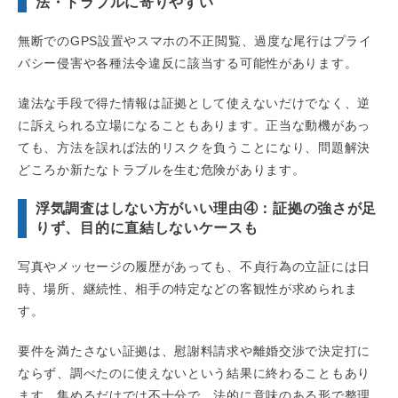
法・トラブルに寄りやすい
無断でのGPS設置やスマホの不正閲覧、過度な尾行はプライ
バシー侵害や各種法令違反に該当する可能性があります。
違法な手段で得た情報は証拠として使えないだけでなく、逆
に訴えられる立場になることもあります。正当な動機があっ
ても、方法を誤れば法的リスクを負うことになり、問題解決
どころか新たなトラブルを生む危険があります。
浮気調査はしない方がいい理由④：証拠の強さが足
りず、目的に直結し
ないケースも
写真やメッセージの履歴があっても、不貞行為の立証には日
時、場所、継続性、相手の特定などの客観性が求められま
す。
要件を満たさない証拠は、慰謝料請求や離婚交渉で決定打に
ならず、調べたのに使えないという結果に終わることもあり
ます。集めるだけでは不十分で、法的に意味のある形で整理