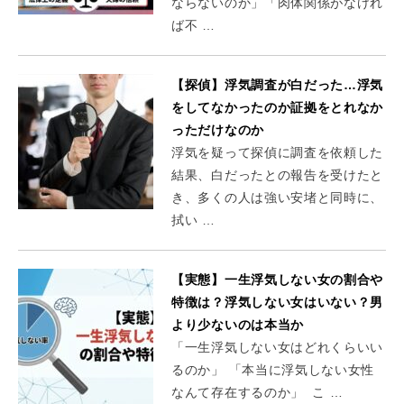
ならないのか」「肉体関係がなけれ
ば不 …
【探偵】浮気調査が白だった…浮気
をしてなかったのか証拠をとれなか
っただけなのか
浮気を疑って探偵に調査を依頼した
結果、白だったとの報告を受けたと
き、多くの人は強い安堵と同時に、
拭い …
【実態】一生浮気しない女の割合や
特徴は？浮気しない女はいない？男
より少ないのは本当か
「一生浮気しない女はどれくらいい
るのか」 「本当に浮気しない女性
なんて存在するのか」 こ …