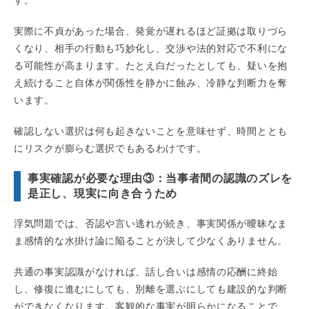
実際に不貞があった場合、発覚が遅れるほど証拠は取りづら
くなり、相手の行動も巧妙化し、交渉や法的対応で不利にな
る可能性が高まります。たとえ白だったとしても、疑いを抱
え続けること自体が関係性を静かに蝕み、冷静な判断力を奪
います。
確認しない選択は何も起きないことを意味せず、時間ととも
にリスクが膨らむ選択でもあるわけです。
事実確認が必要な理由③：当事者間の認識のズレを
是正し、現実に向き合うため
浮気問題では、否認や言い逃れが続き、事実関係が曖昧なま
ま感情的な水掛け論に陥ることが決して少なくありません。
共通の事実認識がなければ、話し合いは感情の応酬に終始
し、修復に進むにしても、別離を選ぶにしても建設的な判断
ができなくなります。客観的な事実が明らかになることで、