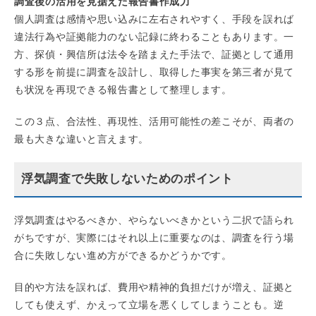
調査後の活用を見据えた報告書作成力
個人調査は感情や思い込みに左右されやすく、手段を誤れば
違法行為や証拠能力のない記録に終わることもあります。一
方、探偵・興信所は法令を踏まえた手法で、証拠として通用
する形を前提に調査を設計し、取得した事実を第三者が見て
も状況を再現できる報告書として整理します。
この３点、合法性、再現性、活用可能性の差こそが、両者の
最も大きな違いと言えます。
浮気調査で失敗しないためのポイント
浮気調査はやるべきか、やらないべきかという二択で語られ
がちですが、実際にはそれ以上に重要なのは、調査を行う場
合に失敗しない進め方ができるかどうかです。
目的や方法を誤れば、費用や精神的負担だけが増え、証拠と
しても使えず、かえって立場を悪くしてしまうことも。逆