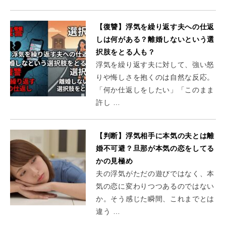
【復讐】浮気を繰り返す夫への仕返
しは何がある？離婚しないという選
択肢をとる人も？
浮気を繰り返す夫に対して、強い怒
りや悔しさを抱くのは自然な反応。
「何か仕返しをしたい」「このまま
許し …
【判断】浮気相手に本気の夫とは離
婚不可避？旦那が本気の恋をしてる
かの見極め
夫の浮気がただの遊びではなく、本
気の恋に変わりつつあるのではない
か。そう感じた瞬間、これまでとは
違う …