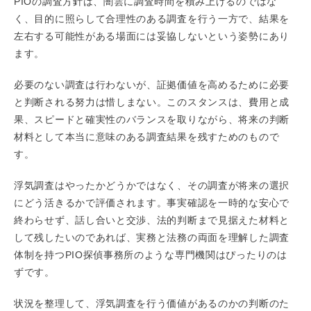
PIOの調査方針は、闇雲に調査時間を積み上げるのではな
く、目的に照らして合理性のある調査を行う一方で、結果を
左右する可能性がある場面には妥協しないという姿勢にあり
ます。
必要のない調査は行わないが、証拠価値を高めるために必要
と判断される努力は惜しまない。このスタンスは、費用と成
果、スピードと確実性のバランスを取りながら、将来の判断
材料として本当に意味のある調査結果を残すためのもので
す。
浮気調査はやったかどうかではなく、その調査が将来の選択
にどう活きるかで評価されます。事実確認を一時的な安心で
終わらせず、話し合いと交渉、法的判断まで見据えた材料と
して残したいのであれば、実務と法務の両面を理解した調査
体制を持つPIO探偵事務所のような専門機関はぴったりのは
ずです。
状況を整理して、浮気調査を行う価値があるのかの判断のた