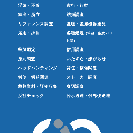
浮気・不倫
素行・行動
家出・所在
結婚調査
リファレンス調査
盗聴・盗撮機器発見
雇用・採用
各種鑑定
（筆跡・指紋・印
影等）
筆跡鑑定
信用調査
身元調査
いたずら・嫌がらせ
ヘッドハンティング
背任・横領関連
労使・労組関連
ストーカー調査
裁判資料・証拠収集
身辺調査
反社チェック
公示送達・付郵便送達