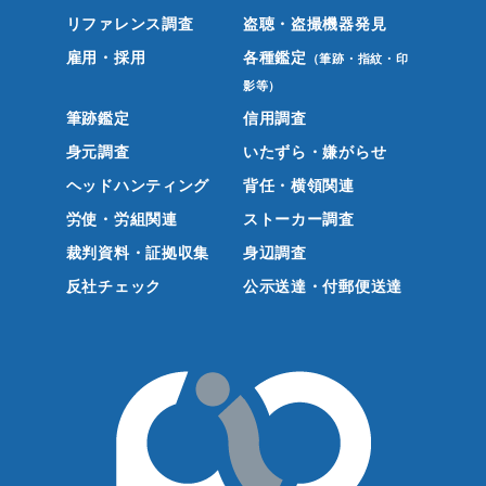
リファレンス調査
盗聴・盗撮機器発見
雇用・採用
各種鑑定
（筆跡・指紋・印
影等）
筆跡鑑定
信用調査
身元調査
いたずら・嫌がらせ
ヘッドハンティング
背任・横領関連
労使・労組関連
ストーカー調査
裁判資料・証拠収集
身辺調査
反社チェック
公示送達・付郵便送達