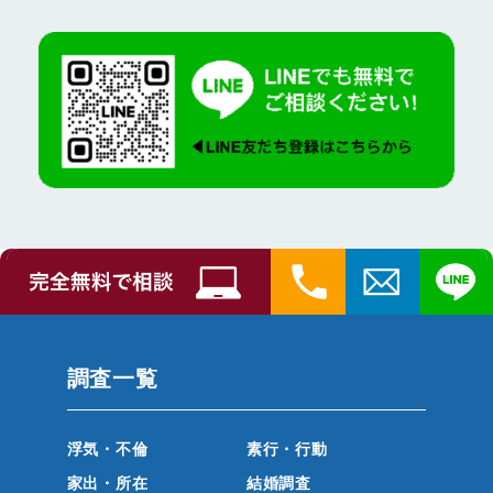
調査一覧
浮気・不倫
素行・行動
家出・所在
結婚調査