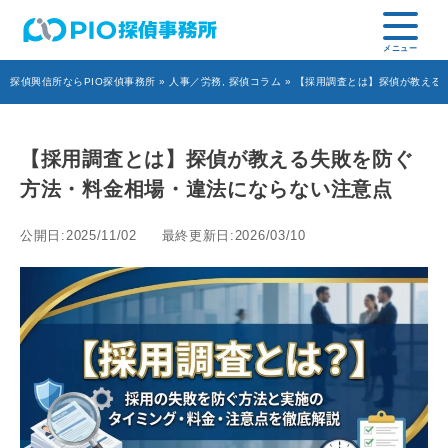
探偵興信所ならPIO探偵事務所
»
人事／労務
,
探偵コラム
» 【採用調査とは】探偵が教える
【採用調査とは】探偵が教える失敗を防ぐ
方法・料金相場・違法にならない注意点
公開日:2025/11/02
最終更新日:2026/03/10