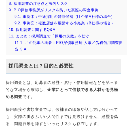
8.
採用調査の注意点と法的リスク
9.
PIO探偵事務所がリスクを防いだ実際の調査事例
9.1.
事例①：中途採用の幹部候補（IT企業A社様の場合）
9.2.
事例②：複数店舗を展開する小売業（B社様の場合）
10.
採用調査に関するQ&A
11.
まとめ：採用調査で「採用の失敗」を防ぐ
11.1.
この記事の著者：PIO探偵事務所 人事／労務信用調査担
当 K.A
採用調査とは？目的と必要性
採用調査とは、応募者の経歴・素行・信用情報などを第三者
的な立場から確認し、
企業にとって信頼できる人材かを見極
める調査
です。
採用面接や書類審査では、候補者の印象や話し方は分かって
も、実際の働きぶりや人間性までは見抜けません。経歴を偽
る、問題行動を隠すといったリスクも存在します。