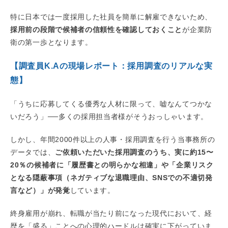
特に日本では一度採用した社員を簡単に解雇できないため、
採用前の段階で候補者の信頼性を確認しておくこと
が企業防
衛の第一歩となります。
【調査員K.Aの現場レポート：採用調査のリアルな実
態】
「うちに応募してくる優秀な人材に限って、嘘なんてつかな
いだろう」──多くの採用担当者様がそうおっしゃいます。
しかし、年間2000件以上の人事・採用調査を行う当事務所の
データでは、
ご依頼いただいた採用調査のうち、実に約15〜
20％の候補者に「履歴書との明らかな相違」や「企業リスク
となる隠蔽事項（ネガティブな退職理由、SNSでの不適切発
言など）」が発覚
しています。
終身雇用が崩れ、転職が当たり前になった現代において、経
歴を「盛る」ことへの心理的ハードルは確実に下がっていま