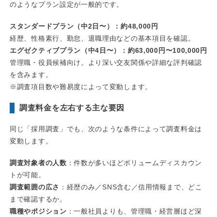
のようなプラン設定が一般的です。
スタンダードプラン（中2日〜）：約48,000円
経歴、性格素行、勤怠、退職理由などの基本項目を確認。
エグゼクティブプラン（中4日〜）：約63,000円〜100,000円
管理職・役員候補向け。より深い交友関係や詳細な評判確認
を含みます。
※調査項目数や難易度によって変動します。
調査料金を左右する主な要因
同じ「採用調査」でも、次のような条件によって調査料金は
変動します。
調査対象者の人数
：件数が多いほどボリュームディスカウン
トが可能。
調査範囲の広さ
：経歴のみ／SNS含む／信用情報まで、どこ
まで確認するか。
職種やポジション
：一般社員よりも、管理職・経営層ほど深