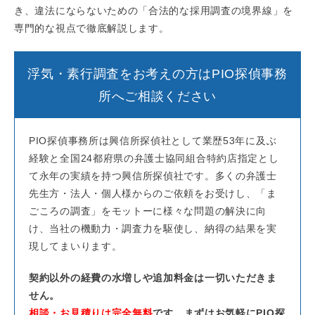
き、違法にならないための「合法的な採用調査の境界線」を
専門的な視点で徹底解説します。
浮気・素行調査をお考えの方はPIO探偵事務
所へご相談ください
PIO探偵事務所は興信所探偵社として業歴53年に及ぶ
経験と全国24都府県の弁護士協同組合特約店指定とし
て永年の実績を持つ興信所探偵社です。多くの弁護士
先生方・法人・個人様からのご依頼をお受けし、「ま
ごころの調査」をモットーに様々な問題の解決に向
け、当社の機動力・調査力を駆使し、納得の結果を実
現してまいります。
契約以外の経費の水増しや追加料金は一切いただきま
せん。
相談・お見積りは完全無料
です。まずはお気軽にPIO探