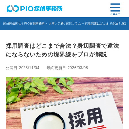
探偵興信所ならPIO探偵事務所
»
人事／労務
,
探偵コラム
» 採用調査はどこまで合法？身辺
採用調査はどこまで合法？身辺調査で違法
にならないための境界線をプロが解説
公開日:2025/11/04
最終更新日:2026/03/08