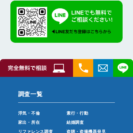
調査一覧
浮気・不倫
素行・行動
家出・所在
結婚調査
リファレンス調査
盗聴・盗撮機器発見