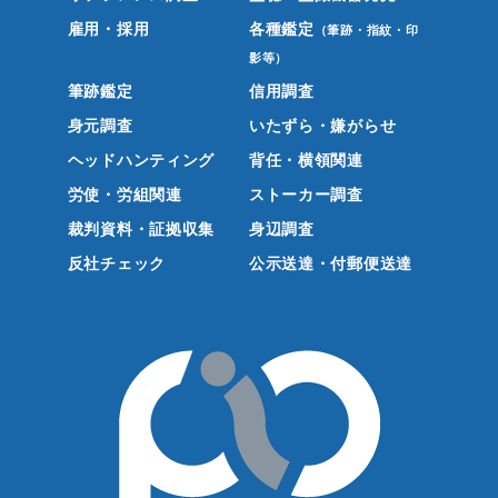
雇用・採用
各種鑑定
（筆跡・指紋・印
影等）
筆跡鑑定
信用調査
身元調査
いたずら・嫌がらせ
ヘッドハンティング
背任・横領関連
労使・労組関連
ストーカー調査
裁判資料・証拠収集
身辺調査
反社チェック
公示送達・付郵便送達