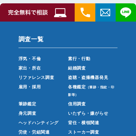
調査一覧
浮気・不倫
素行・行動
家出・所在
結婚調査
リファレンス調査
盗聴・盗撮機器発見
雇用・採用
各種鑑定
（筆跡・指紋・印
影等）
筆跡鑑定
信用調査
身元調査
いたずら・嫌がらせ
ヘッドハンティング
背任・横領関連
労使・労組関連
ストーカー調査