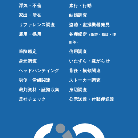
浮気・不倫
素行・行動
家出・所在
結婚調査
リファレンス調査
盗聴・盗撮機器発見
雇用・採用
各種鑑定
（筆跡・指紋・印
影等）
筆跡鑑定
信用調査
身元調査
いたずら・嫌がらせ
ヘッドハンティング
背任・横領関連
労使・労組関連
ストーカー調査
裁判資料・証拠収集
身辺調査
反社チェック
公示送達・付郵便送達