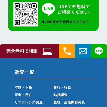
調査一覧
浮気・不倫
素行・行動
家出・所在
結婚調査
リファレンス調査
盗聴・盗撮機器発見