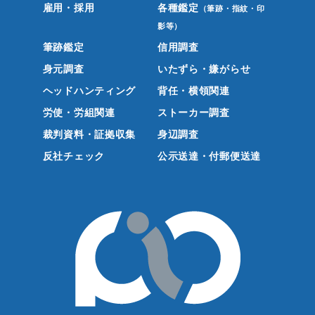
雇用・採用
各種鑑定
（筆跡・指紋・印
影等）
筆跡鑑定
信用調査
身元調査
いたずら・嫌がらせ
ヘッドハンティング
背任・横領関連
労使・労組関連
ストーカー調査
裁判資料・証拠収集
身辺調査
反社チェック
公示送達・付郵便送達