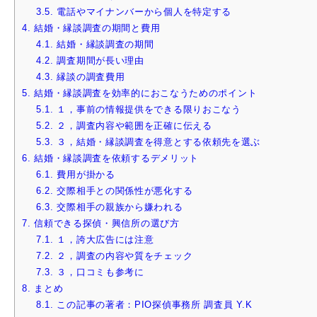
3.5.
電話やマイナンバーから個人を特定する
4.
結婚・縁談調査の期間と費用
4.1.
結婚・縁談調査の期間
4.2.
調査期間が長い理由
4.3.
縁談の調査費用
5.
結婚・縁談調査を効率的におこなうためのポイント
5.1.
１，事前の情報提供をできる限りおこなう
5.2.
２，調査内容や範囲を正確に伝える
5.3.
３，結婚・縁談調査を得意とする依頼先を選ぶ
6.
結婚・縁談調査を依頼するデメリット
6.1.
費用が掛かる
6.2.
交際相手との関係性が悪化する
6.3.
交際相手の親族から嫌われる
7.
信頼できる探偵・興信所の選び方
7.1.
１，誇大広告には注意
7.2.
２，調査の内容や質をチェック
7.3.
３，口コミも参考に
8.
まとめ
8.1.
この記事の著者：PIO探偵事務所 調査員 Y.K