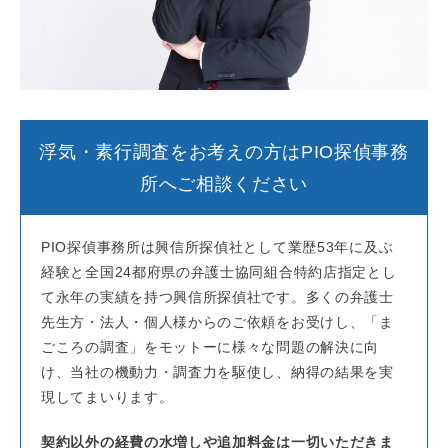
浮気・素行調査をお考えの方はPIO探偵事務
所へご相談ください
PIO探偵事務所は興信所探偵社として業歴53年に及ぶ
経験と全国24都府県の弁護士協同組合特約店指定とし
て永年の実績を持つ興信所探偵社です。多くの弁護士
先生方・法人・個人様からのご依頼をお受けし、「ま
ごころの調査」をモットーに様々な問題の解決に向
け、当社の機動力・調査力を駆使し、納得の結果を実
現してまいります。
契約以外の経費の水増しや追加料金は一切いただきま