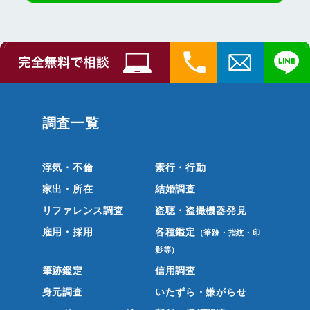
調査一覧
浮気・不倫
素行・行動
家出・所在
結婚調査
リファレンス調査
盗聴・盗撮機器発見
雇用・採用
各種鑑定
（筆跡・指紋・印
影等）
筆跡鑑定
信用調査
身元調査
いたずら・嫌がらせ