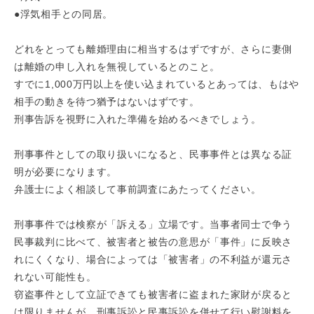
●浮気相手との同居。
どれをとっても離婚理由に相当するはずですが、さらに妻側
は離婚の申し入れを無視しているとのこと。
すでに1,000万円以上を使い込まれているとあっては、もはや
相手の動きを待つ猶予はないはずです。
刑事告訴を視野に入れた準備を始めるべきでしょう。
刑事事件としての取り扱いになると、民事事件とは異なる証
明が必要になります。
弁護士によく相談して事前調査にあたってください。
刑事事件では検察が「訴える」立場です。当事者同士で争う
民事裁判に比べて、被害者と被告の意思が「事件」に反映さ
れにくくなり、場合によっては「被害者」の不利益が還元さ
れない可能性も。
窃盗事件として立証できても被害者に盗まれた家財が戻ると
は限りませんが、刑事訴訟と民事訴訟を併せて行い慰謝料を