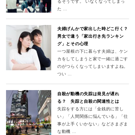
るそうです。 いなくなってしまっ
た …
夫婦げんかで家出した時どこ行く？
男女で違う「家出行き先ランキン
グ」とその心理
一つ屋根の下に暮らす夫婦は、ケン
カをしてしまうと家で一緒に過ごす
のがつらくなってしまいますよね。
つい …
自殺が動機の失踪は発見が遅れ
る？ 失踪と自殺の関連性とは
失踪をする方には「金銭的に苦し
い」「人間関係に悩んでいる」「仕
事が上手くいかない」などさまざま
な動機 …