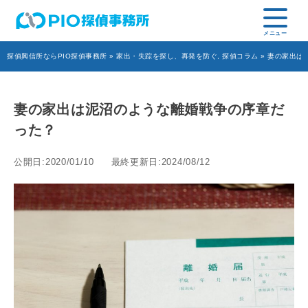
探偵興信所ならPIO探偵事務所
»
家出・失踪を探し、再発を防ぐ
,
探偵コラム
» 妻の家出は
妻の家出は泥沼のような離婚戦争の序章だ
った？
公開日:2020/01/10
最終更新日:2024/08/12