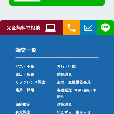
調査一覧
浮気・不倫
素行・行動
家出・所在
結婚調査
リファレンス調査
盗聴・盗撮機器発見
雇用・採用
各種鑑定
（筆跡・指紋・印
影等）
筆跡鑑定
信用調査
身元調査
いたずら・嫌がらせ