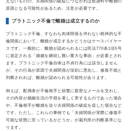
えないものの、夫婦関係の破綻につながれば慰謝料や離婚の
原因となる可能性があるため、注意が必要です。
プラトニック不倫で離婚は成立するのか
プラトニック不倫、すなわち肉体関係を伴わない精神的な不
倫関係において、離婚が成立するかどうかはケースバイケー
スです。一般的に、離婚が認められるには民法770条1項5号
に規定される「婚姻を継続し難い重大な事由」が必要とされ
ます。プラトニック不倫自体は不貞行為には該当しません
が、その行為が原因で夫婦関係が深刻に悪化し、修復不能と
判断されれば、離婚が認められる可能性があります。
例えば、配偶者が不倫相手と頻繁に親密なメールを交わし、
その内容が婚姻生活の平穏を著しく害するものであった場合
や、不倫相手が離婚を迫り夫婦関係の破綻を促した場合など
です。ただし、これらの事例でも「夫婦関係が実際に修復不
可能な状態に至っているかどうか」が裁判所の判断基準にな
ります。