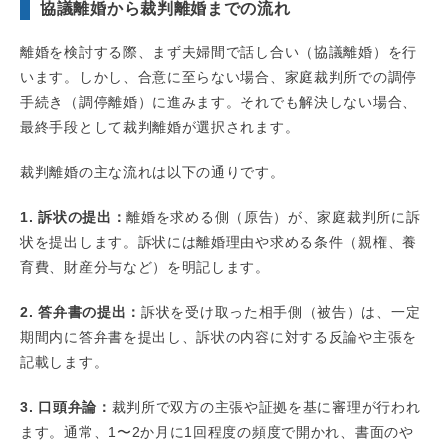
協議離婚から裁判離婚までの流れ
離婚を検討する際、まず夫婦間で話し合い（協議離婚）を行
います。しかし、合意に至らない場合、家庭裁判所での調停
手続き（調停離婚）に進みます。それでも解決しない場合、
最終手段として裁判離婚が選択されます。
裁判離婚の主な流れは以下の通りです。
1. 訴状の提出：
離婚を求める側（原告）が、家庭裁判所に訴
状を提出します。訴状には離婚理由や求める条件（親権、養
育費、財産分与など）を明記します。
2. 答弁書の提出：
訴状を受け取った相手側（被告）は、一定
期間内に答弁書を提出し、訴状の内容に対する反論や主張を
記載します。
3. 口頭弁論：
裁判所で双方の主張や証拠を基に審理が行われ
ます。通常、1〜2か月に1回程度の頻度で開かれ、書面のや