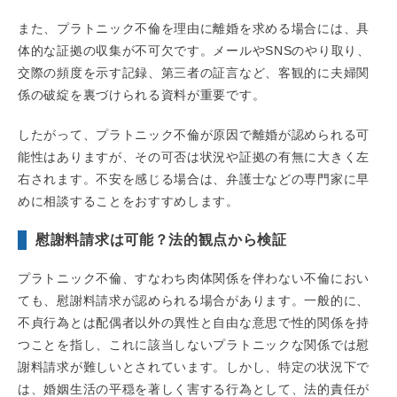
また、プラトニック不倫を理由に離婚を求める場合には、具
体的な証拠の収集が不可欠です。メールやSNSのやり取り、
交際の頻度を示す記録、第三者の証言など、客観的に夫婦関
係の破綻を裏づけられる資料が重要です。
したがって、プラトニック不倫が原因で離婚が認められる可
能性はありますが、その可否は状況や証拠の有無に大きく左
右されます。不安を感じる場合は、弁護士などの専門家に早
めに相談することをおすすめします。
慰謝料請求は可能？法的観点から検証
プラトニック不倫、すなわち肉体関係を伴わない不倫におい
ても、慰謝料請求が認められる場合があります。一般的に、
不貞行為とは配偶者以外の異性と自由な意思で性的関係を持
つことを指し、これに該当しないプラトニックな関係では慰
謝料請求が難しいとされています。しかし、特定の状況下で
は、婚姻生活の平穏を著しく害する行為として、法的責任が