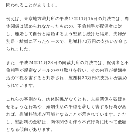
問われることがあります。
例えば、東京地方裁判所の平成17年11月15日の判決では、肉
体関係は認められなかったものの、不倫相手が配偶者に対
し、離婚して自分と結婚するよう懇願し続けた結果、夫婦が
別居・離婚に至ったケースで、慰謝料70万円の支払いが命じ
られました。
また、平成24年11月28日の同裁判所の判決では、配偶者と不
倫相手が親密なメールのやり取りを行い、その内容が婚姻生
活の平穏を害すると判断され、慰謝料30万円の支払いが認め
られています。
これらの事例から、肉体関係がなくとも、夫婦関係を破綻さ
せるような行為や、婚姻生活の平穏を著しく害する行為があ
れば、慰謝料請求が可能となることが示されています。ただ
し、慰謝料の金額は、肉体関係を伴う不貞行為に比べて低額
となる傾向があります。