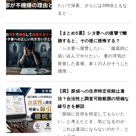
たいで深夜、さらには3時頃ともな
ると …
【まとめ5選】シタ妻への復讐で離
婚すると、その後に後悔する？
「シタ妻へ復讐したい」「徹底的に
追い込んでやりたい」 妻の浮気が
発覚した直後、多くの人がそうした
感情 …
【罠】探偵への住所特定依頼は違
法？合法性と調査可能範囲の明確な
線引きを解説
「探偵に住所を特定してもらいた
い」と考えたとき、気になるのが
「これは違法にならないのか？」と