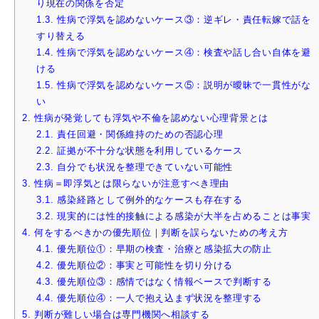
り現在の関係を否定
1.3.
性病で浮気を認めないケース③：逆ギレ・責任転嫁で話を
すり替える
1.4.
性病で浮気を認めないケース④：検査や話し合い自体を避
ける
1.5.
性病で浮気を認めないケース⑤：説明が曖昧で一貫性がな
い
2.
性病が発覚しても浮気や不倫を認めない心理背景とは
2.1.
責任回避・関係維持のための否認心理
2.2.
証拠が不十分な状態を利用しているケース
2.3.
自分でも状況を整理できていない可能性
3.
性病＝即浮気とは限らないが注意すべき理由
3.1.
感染経路として例外的なケースも存在する
3.2.
現実的には性的接触による感染が大半を占めることは事実
4.
何をするべきかの優先順位｜判断を誤らないための考え方
4.1.
優先順位①：早期の検査・治療と感染拡大の防止
4.2.
優先順位②：事実と可能性を切り分ける
4.3.
優先順位③：感情ではなく情報ベースで判断する
4.4.
優先順位④：一人で抱え込まず状況を整理する
5.
判断が難しい場合は専門機関へ相談する