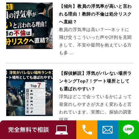
【傾向】教員の浮気率が高いと言わ
れる理由！教師の不倫は処分リスク
へ直結？
教員の浮気率は高い？──ネットに
飛び交うこういった声や評判を見聞
きして、不安や疑問を抱えている方
も多 …
【探偵解説】浮気がバレない場所ラ
ンキングTop7！デート場所として
も選ばれやすい？
浮気はどこで会っているかによって
発覚のしやすさが大きく変わると言
われています。実際に、探偵の調査
現場 …