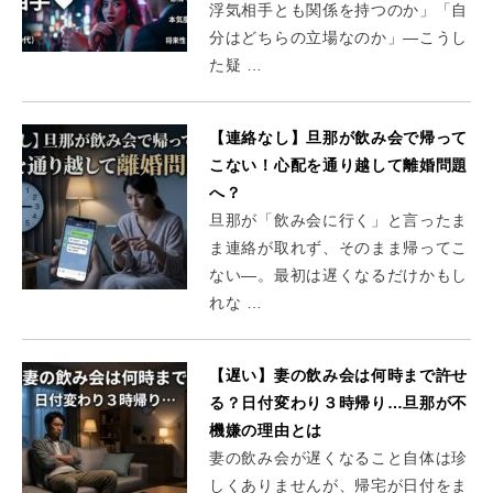
浮気相手とも関係を持つのか」「自
分はどちらの立場なのか」―こうし
た疑 …
【連絡なし】旦那が飲み会で帰って
こない！心配を通り越して離婚問題
へ？
旦那が「飲み会に行く」と言ったま
ま連絡が取れず、そのまま帰ってこ
ない―。最初は遅くなるだけかもし
れな …
【遅い】妻の飲み会は何時まで許せ
る？日付変わり３時帰り…旦那が不
機嫌の理由とは
妻の飲み会が遅くなること自体は珍
しくありませんが、帰宅が日付をま