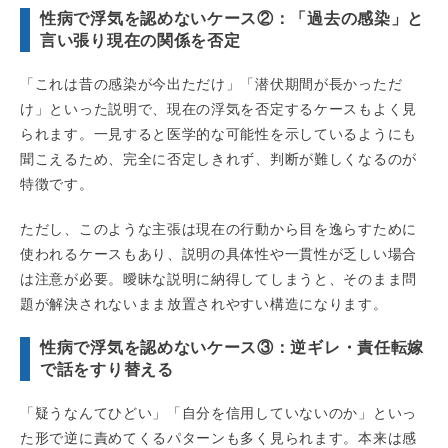
性病で浮気を認めないケース②：「過去の感染」と
言い張り現在の関係を否定
「これは昔の感染が今出ただけ」「潜伏期間が長かっただ
け」といった説明で、現在の浮気を否定するケースもよく見
られます。一見すると医学的な可能性を示しているようにも
聞こえるため、完全に否定しきれず、判断が難しくなるのが
特徴です。
ただし、このような主張は現在の行動から目を逸らすために
使われるケースもあり、説明の具体性や一貫性が乏しい場合
は注意が必要。曖昧な説明に納得してしまうと、そのまま問
題が解決されないまま放置されやすい構造になります。
性病で浮気を認めないケース③：逆ギレ・責任転嫁
で話をすり替える
「疑うなんてひどい」「自分を信用していないのか」といっ
た形で逆に責めてくるパターンも多く見られます。本来は感