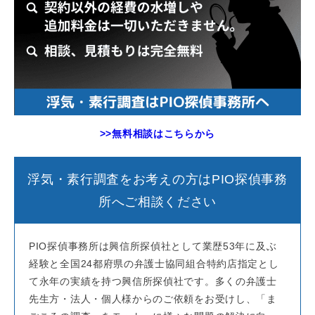
>>無料相談はこちらから
浮気・素行調査をお考えの方はPIO探偵事務
所へご相談ください
PIO探偵事務所は興信所探偵社として業歴53年に及ぶ
経験と全国24都府県の弁護士協同組合特約店指定とし
て永年の実績を持つ興信所探偵社です。多くの弁護士
先生方・法人・個人様からのご依頼をお受けし、「ま