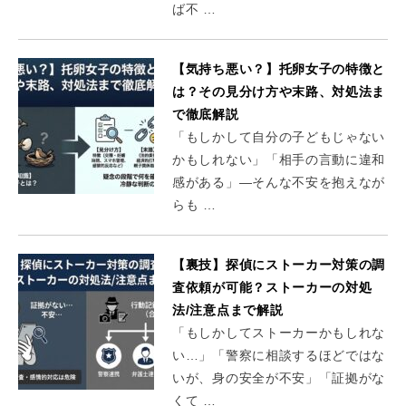
ば不 …
【気持ち悪い？】托卵女子の特徴と
は？その見分け方や末路、対処法ま
で徹底解説
「もしかして自分の子どもじゃない
かもしれない」「相手の言動に違和
感がある」―そんな不安を抱えなが
らも …
【裏技】探偵にストーカー対策の調
査依頼が可能？ストーカーの対処
法/注意点まで解説
「もしかしてストーカーかもしれな
い…」「警察に相談するほどではな
いが、身の安全が不安」「証拠がな
くて …