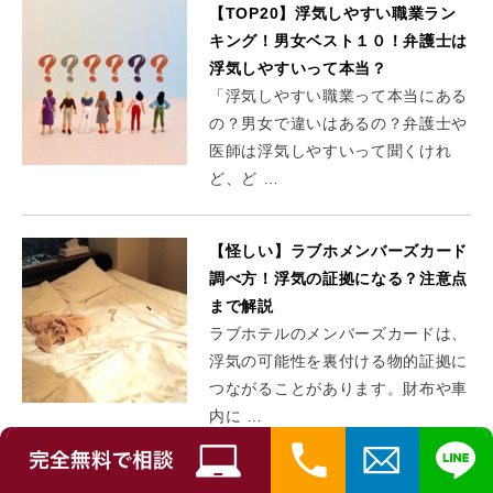
【TOP20】浮気しやすい職業ラン
キング！男女ベスト１０！弁護士は
浮気しやすいって本当？
「浮気しやすい職業って本当にある
の？男女で違いはあるの？弁護士や
医師は浮気しやすいって聞くけれ
ど、ど …
【怪しい】ラブホメンバーズカード
調べ方！浮気の証拠になる？注意点
まで解説
ラブホテルのメンバーズカードは、
浮気の可能性を裏付ける物的証拠に
つながることがあります。財布や車
内に …
【復讐】浮気を繰り返す夫への仕返