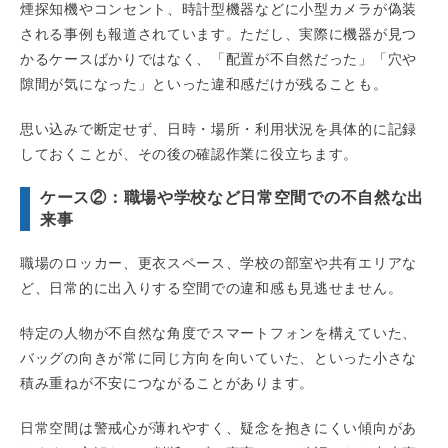
煙探知機やコンセント、時計型機器などに小型カメラが偽装
される事例も報道されています。ただし、実際に機器が見つ
かるケースばかりではなく、「配置が不自然だった」「穴や
隙間が気になった」といった違和感だけが残ることも。
思い込みで断定せず、日時・場所・利用状況を具体的に記録
しておくことが、その後の確認作業に役立ちます。
ケース②：職場や学校など日常空間での不自然な出
来事
職場のロッカー、更衣スペース、学校の部室や共有エリアな
ど、日常的に出入りする空間での違和感も見逃せません。
特定の人物が不自然な角度でスマートフォンを構えていた、
バッグの向きが常に同じ方向を向いていた、といった小さな
積み重ねが不安につながることがあります。
日常空間は警戒心が薄れやすく、疑念を抱きにくい傾向があ