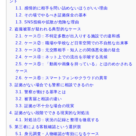
ント
1.1.
感情的に相手を問い詰めないほうがいい理由
1.2.
その場でやるべき証拠保全の基本
1.3.
SNS投稿や拡散が危険な理由
2.
盗撮被害が疑われる典型的なケース
2.1.
ケース①：不特定多数が出入りする施設での違和感
2.2.
ケース②：職場や学校など日常空間での不自然な出来事
2.3.
ケース③：元交際相手・知人との関係悪化後の疑念
2.4.
ケース④：ネット上での流出を示唆する兆候
2.5.
ケース⑤：「動画や画像を持っている」とほのめかされる
ケース
2.6.
ケース⑥：スマートフォンやクラウドの異常
3.
証拠がない場合でも警察に相談できるのか
3.1.
警察が動ける基準とは
3.2.
被害届と相談の違い
3.3.
証拠が不十分な場合の現実
4.
証拠がない段階でできる現実的な対処法
4.1.
対処法①：状況の記録と整理を徹底する
5.
第三者による客観確認という選択肢
5.1.
身元調査・人物確認が有効になるケース