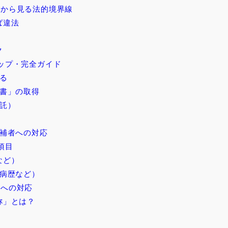
から見る法的境界線
ば違法
ク
ップ・完全ガイド
る
書」の取得
託）
補者への対応
項目
など）
病歴など）
称への対応
称」とは？