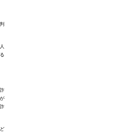
判
人
る
詐
が
詐
ど