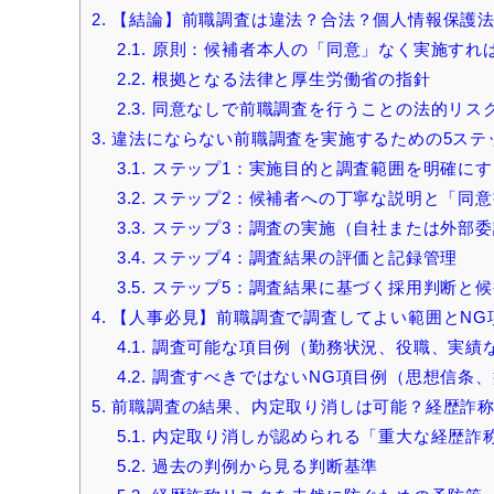
2.
【結論】前職調査は違法？合法？個人情報保護法
2.1.
原則：候補者本人の「同意」なく実施すれ
2.2.
根拠となる法律と厚生労働省の指針
2.3.
同意なしで前職調査を行うことの法的リス
3.
違法にならない前職調査を実施するための5ステ
3.1.
ステップ1：実施目的と調査範囲を明確にす
3.2.
ステップ2：候補者への丁寧な説明と「同意
3.3.
ステップ3：調査の実施（自社または外部委
3.4.
ステップ4：調査結果の評価と記録管理
3.5.
ステップ5：調査結果に基づく採用判断と候
4.
【人事必見】前職調査で調査してよい範囲とNG
4.1.
調査可能な項目例（勤務状況、役職、実績
4.2.
調査すべきではないNG項目例（思想信条、
5.
前職調査の結果、内定取り消しは可能？経歴詐
5.1.
内定取り消しが認められる「重大な経歴詐
5.2.
過去の判例から見る判断基準