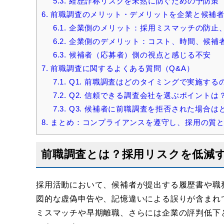
5.3.
経歴詐称リスクを未然に防ぐための予防策
6.
前職調査のメリット・デメリットを企業と候補者
6.1.
企業側のメリット：採用ミスマッチの防止
6.2.
企業側のデメリット：コスト、時間、候補
6.3.
候補者（応募者）側の視点と感じる不安
7.
前職調査に関するよくある質問（Q&A）
7.1.
Q1. 前職調査はどのタイミングで実施する
7.2.
Q2. 信頼できる調査会社を選ぶポイントは
7.3.
Q3. 候補者に前職調査を拒否された場合は
8.
まとめ：コンプライアンスを遵守し、採用の質と
前職調査とは？採用リスクを低減
採用活動において、候補者が提出する履歴書や職
図的な虚偽申告や、記憶違いによる誤りが含まれ
ミスマッチや早期離職、さらには企業の評判低下