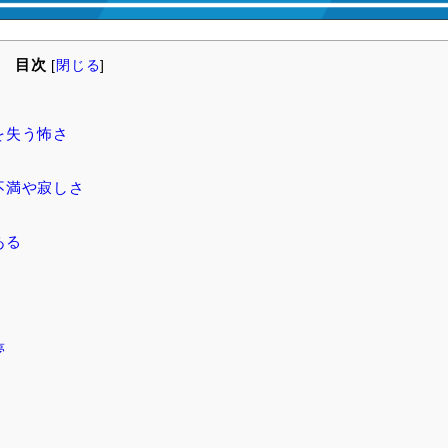
目次
[
閉じる
]
を失う怖さ
不満や寂しさ
ある
夢