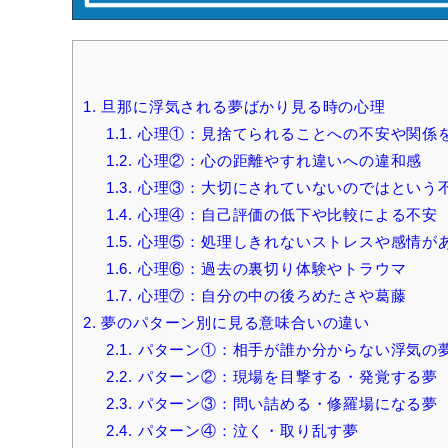
1.
旦那に浮気される夢ばかり見る時の心理
1.1.
心理①：見捨てられることへの不安や関係
1.2.
心理②：心の距離やすれ違いへの違和感
1.3.
心理③：大切にされていないのではという
1.4.
心理④：自己評価の低下や比較による不安
1.5.
心理⑤：処理しきれないストレスや感情が
1.6.
心理⑥：過去の裏切り体験やトラウマ
1.7.
心理⑦：自分の中の後ろめたさや葛藤
2.
夢のパターン別に見る意味合いの違い
2.1.
パターン①：相手が誰か分からない浮気の
2.2.
パターン②：現場を目撃する・発覚する夢
2.3.
パターン③：問い詰める・修羅場になる夢
2.4.
パターン④：泣く・取り乱す夢