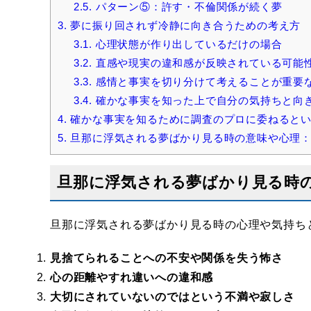
2.5.
パターン⑤：許す・不倫関係が続く夢
3.
夢に振り回されず冷静に向き合うための考え方
3.1.
心理状態が作り出しているだけの場合
3.2.
直感や現実の違和感が反映されている可能
3.3.
感情と事実を切り分けて考えることが重要
3.4.
確かな事実を知った上で自分の気持ちと向
4.
確かな事実を知るために調査のプロに委ねると
5.
旦那に浮気される夢ばかり見る時の意味や心理
旦那に浮気される夢ばかり見る時
旦那に浮気される夢ばかり見る時の心理や気持ち
見捨てられることへの不安や関係を失う怖さ
心の距離やすれ違いへの違和感
大切にされていないのではという不満や寂しさ