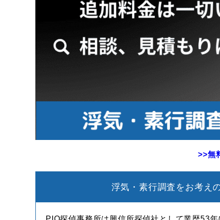
>>
浮気・素行調査をお考えの
PIO探偵事務所は興信所探偵社として業歴53