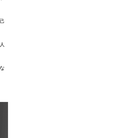
己
人
な