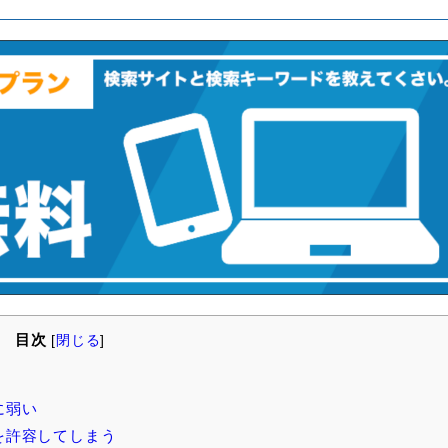
目次
[
閉じる
]
に弱い
を許容してしまう