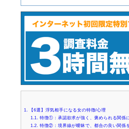
1.
【6選】浮気相手になる女の特徴/心理
1.1.
特徴①：承認欲求が強く、褒められる関係
1.2.
特徴②：境界線が曖昧で、都合の良い関係