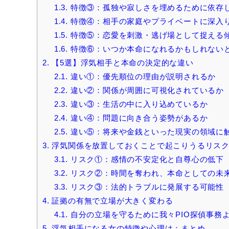
1.3.
特徴③：孤独や寂しさを埋めるために依存
1.4.
特徴④：相手の家庭やプライベートに深入
1.5.
特徴⑤：恋愛を刺激・逃げ場として捉える
1.6.
特徴⑥：いつか本命になれるかもしれない
2.
【5選】浮気相手と本命の決定的な違い
2.1.
違い①：優先順位の理由が説明されるか
2.2.
違い②：関係が周囲に可視化されているか
2.3.
違い③：生活の中に入り込めているか
2.4.
違い④：問題に向き合う姿勢があるか
2.5.
違い⑤：将来や金銭といった現実の領域に
3.
浮気関係を放置しておくことで起こりうるリス
3.1.
リスク①：感情の不安定化と自尊心の低下
3.2.
リスク②：時間を奪われ、本命としての未
3.3.
リスク③：法的トラブルに発展する可能性
4.
証拠の有無で立場が大きく変わる
4.1.
自分の立場を守るために我々PIO探偵事務
5.
浮気相手になる女の特徴や心理は：まとめ