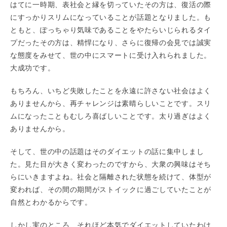
はてに一時期、表社会と縁を切っていたその方は、復活の際
にすっかりスリムになっていることが話題となりました。も
ともと、ぽっちゃり気味であることをやたらいじられるタイ
プだったその方は、精悍になり、さらに復帰の会見では誠実
な態度をみせて、世の中にスマートに受け入れられました。
大成功です。
もちろん、いちど失敗したことを永遠に許さない社会はよく
ありませんから、再チャレンジは素晴らしいことです。スリ
ムになったこともむしろ喜ばしいことです。太り過ぎはよく
ありませんから。
そして、世の中の話題はそのダイエットの話に集中しまし
た。見た目が大きく変わったのですから、大衆の興味はそち
らにいきますよね。社会と隔離された状態を続けて、体型が
変われば、その間の期間がストイックに過ごしていたことが
自然とわかるからです。
しかし実のところ、それほど本気でダイエットしていたわけ