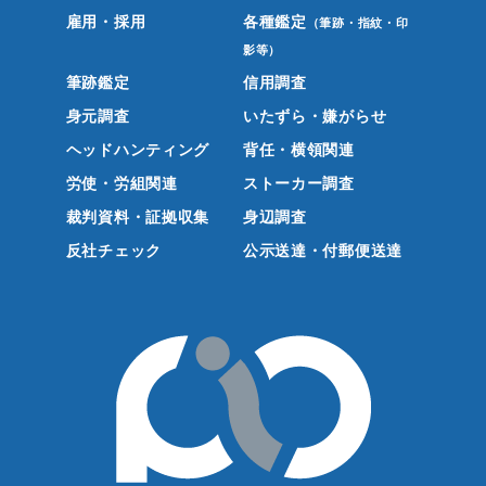
雇用・採用
各種鑑定
（筆跡・指紋・印
影等）
筆跡鑑定
信用調査
身元調査
いたずら・嫌がらせ
ヘッドハンティング
背任・横領関連
労使・労組関連
ストーカー調査
裁判資料・証拠収集
身辺調査
反社チェック
公示送達・付郵便送達