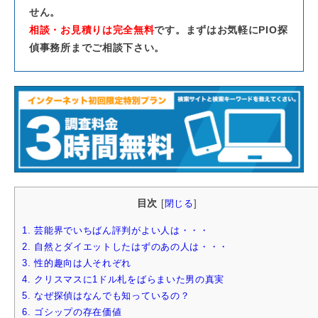
せん。
相談・お見積りは完全無料
です。まずはお気軽にPIO探
偵事務所までご相談下さい。
目次
[
閉じる
]
1.
芸能界でいちばん評判がよい人は・・・
2.
自然とダイエットしたはずのあの人は・・・
3.
性的趣向は人それぞれ
4.
クリスマスに1ドル札をばらまいた男の真実
5.
なぜ探偵はなんでも知っているの？
6.
ゴシップの存在価値