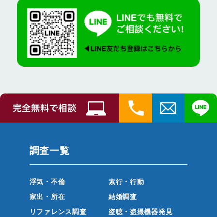
調査一覧
浮気・不倫
素行・行動
家出・所在
結婚調査
リファレンス調査
盗聴・盗撮機器発見