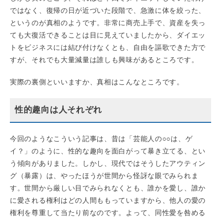
ではなく、復帰の日が近づいた段階で、急激に体を絞った、
というのが真相のようです。非常に商売上手で、資産を失っ
ても大復活できることは目に見えていましたから、ダイエッ
トをビジネスには結び付けなくとも、自由を謳歌できた方で
すが、それでも大量減量は誰しも興味があるところです。
実際の裏側といいますか、真相はこんなところです。
性的趣向は人それぞれ
今回のようなこういう記事は、昔は「芸能人の○○は、ゲ
イ？」のように、性的な趣向を面白がって暴き立てる、とい
う傾向がありました。しかし、現代ではそうしたアウティン
グ（暴露）は、やったほうが世間から怪訝な眼でみられま
す。世間から厳しい目でみられなくとも、誰かを愛し、誰か
に愛される権利はどの人間ももっていますから、他人の愛の
権利を尊重して当たり前なのです。よって、同性愛を咎める