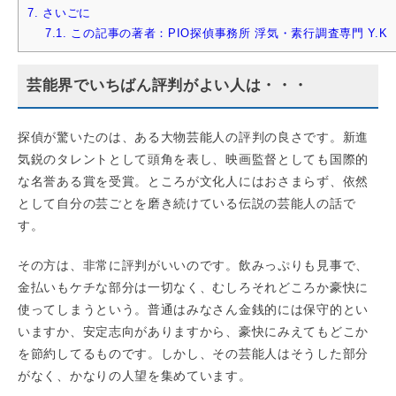
7.
さいごに
7.1.
この記事の著者：PIO探偵事務所 浮気・素行調査専門 Y.K
芸能界でいちばん評判がよい人は・・・
探偵が驚いたのは、ある大物芸能人の評判の良さです。新進
気鋭のタレントとして頭角を表し、映画監督としても国際的
な名誉ある賞を受賞。ところが文化人にはおさまらず、依然
として自分の芸ごとを磨き続けている伝説の芸能人の話で
す。
その方は、非常に評判がいいのです。飲みっぷりも見事で、
金払いもケチな部分は一切なく、むしろそれどころか豪快に
使ってしまうという。普通はみなさん金銭的には保守的とい
いますか、安定志向がありますから、豪快にみえてもどこか
を節約してるものです。しかし、その芸能人はそうした部分
がなく、かなりの人望を集めています。