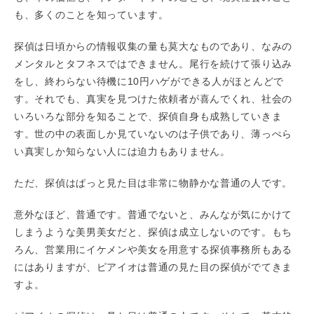
も、多くのことを知っています。
探偵は日頃からの情報収集の量も莫大なものであり、なみの
メンタルとタフネスではできません。尾行を続けて張り込み
をし、終わらない待機に10円ハゲができる人がほとんどで
す。それでも、真実を見つけた依頼者が喜んでくれ、社会の
いろいろな部分を知ることで、探偵自身も成熟していきま
す。世の中の表面しか見ていないのは子供であり、薄っぺら
い真実しか知らない人には迫力もありません。
ただ、探偵はぱっと見た目は非常に物静かな普通の人です。
意外なほど、普通です。普通でないと、みんなが気にかけて
しまうような美男美女だと、探偵は成立しないのです。もち
ろん、営業用にイケメンや美女を用意する探偵事務所もある
にはありますが、ピアイオは普通の見た目の探偵がでてきま
すよ。