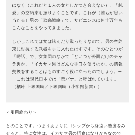
はなく（これだと１人の女としかつき合えない）、「純
愛」の空約束を振りまくことです。これが（誰もが思い
当たる）男の「欺瞞戦略」で、サピエンスは何十万年も
こんなことをやってきました。
しかしこれでは女は踏んだり蹴ったりなので、男の空約
束に対抗する武器を手に入れたはずです。そのひとつが
「噂話」で、女集団のなかで「どいつが外面だけのチャ
ラ男か」「イカサマ男はどんな手口を使うのか」の情報
交換をすることはものすごく役に立ったのでしょう。─
─ これは現代日本では「恋バナ」と呼ばれています。
（橘玲 上級国民／下級国民（小学館新書））
＜引用終わり＞
とのことです。つまりあまりにゴシップから縁遠い態度をみ
せると、特に女性は、イカサマ男の餌食になりがちなので