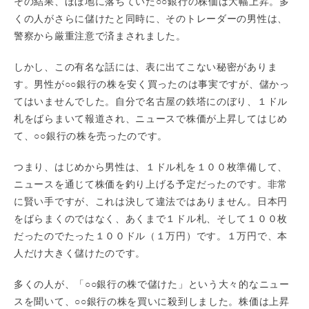
その結果、ほぼ地に落ちていた○○銀行の株価は大幅上昇。多
くの人がさらに儲けたと同時に、そのトレーダーの男性は、
警察から厳重注意で済まされました。
しかし、この有名な話には、表に出てこない秘密がありま
す。男性が○○銀行の株を安く買ったのは事実ですが、儲かっ
てはいませんでした。自分で名古屋の鉄塔にのぼり、１ドル
札をばらまいて報道され、ニュースで株価が上昇してはじめ
て、○○銀行の株を売ったのです。
つまり、はじめから男性は、１ドル札を１００枚準備して、
ニュースを通じて株価を釣り上げる予定だったのです。非常
に賢い手ですが、これは決して違法ではありません。日本円
をばらまくのではなく、あくまで１ドル札、そして１００枚
だったのでたった１００ドル（１万円）です。１万円で、本
人だけ大きく儲けたのです。
多くの人が、「○○銀行の株で儲けた」という大々的なニュー
スを聞いて、○○銀行の株を買いに殺到しました。株価は上昇