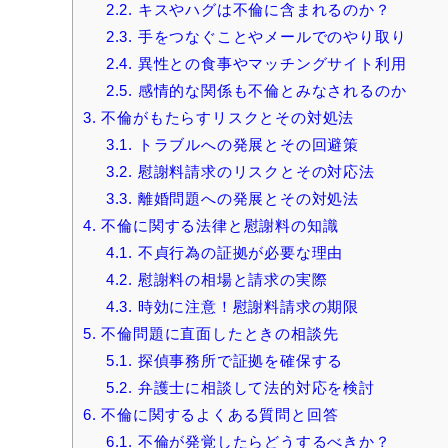
2.2.
キスやハグは不倫に含まれるのか？
2.3.
手をつなぐことやメールでのやり取り
2.4.
異性との食事やマッチングサイト利用
2.5.
感情的な関係も不倫とみなされるのか
3.
不倫がもたらすリスクとその対処法
3.1.
トラブルへの発展とその回避策
3.2.
慰謝料請求のリスクとその対応法
3.3.
離婚問題への発展とその対処法
4.
不倫に関する法律と慰謝料の知識
4.1.
不貞行為の証拠が必要な理由
4.2.
慰謝料の相場と請求の実際
4.3.
時効に注意！慰謝料請求の期限
5.
不倫問題に直面したときの相談先
5.1.
探偵事務所で証拠を確保する
5.2.
弁護士に相談して法的対応を検討
6.
不倫に関するよくある質問と回答
6.1.
不倫が発覚したらどうするべきか？